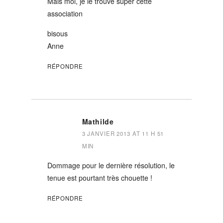
Mais moi, je le trouve super cette
association
bisous
Anne
RÉPONDRE
Mathilde
3 JANVIER 2013 AT 11 H 51
MIN
Dommage pour le dernière résolution, le
tenue est pourtant très chouette !
RÉPONDRE