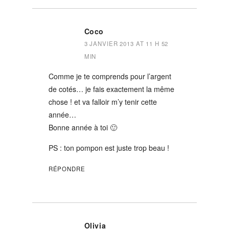
Coco
3 JANVIER 2013 AT 11 H 52
MIN
Comme je te comprends pour l’argent
de cotés… je fais exactement la même
chose ! et va falloir m’y tenir cette
année…
Bonne année à toi 🙂
PS : ton pompon est juste trop beau !
RÉPONDRE
Olivia