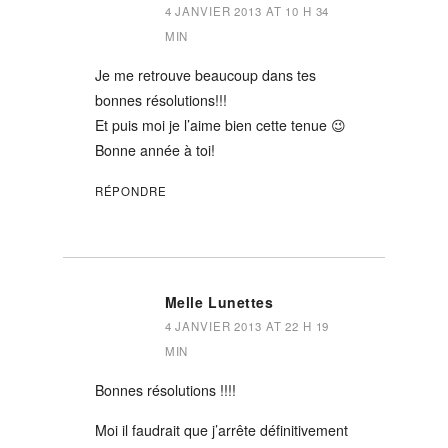
4 JANVIER 2013 AT 10 H 34
MIN
Je me retrouve beaucoup dans tes
bonnes résolutions!!!
Et puis moi je l’aime bien cette tenue 😉
Bonne année à toi!
RÉPONDRE
Melle Lunettes
4 JANVIER 2013 AT 22 H 19
MIN
Bonnes résolutions !!!!
Moi il faudrait que j’arrête définitivement