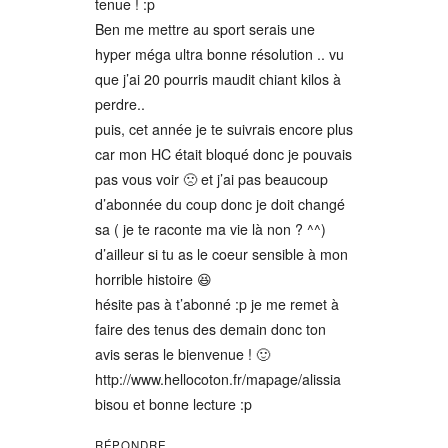
tenue ! :p
Ben me mettre au sport serais une
hyper méga ultra bonne résolution .. vu
que j’ai 20 pourris maudit chiant kilos à
perdre..
puis, cet année je te suivrais encore plus
car mon HC était bloqué donc je pouvais
pas vous voir 🙁 et j’ai pas beaucoup
d’abonnée du coup donc je doit changé
sa ( je te raconte ma vie là non ? ^^)
d’ailleur si tu as le coeur sensible à mon
horrible histoire 😆
hésite pas à t’abonné :p je me remet à
faire des tenus des demain donc ton
avis seras le bienvenue ! 🙂
http://www.hellocoton.fr/mapage/alissia
bisou et bonne lecture :p
RÉPONDRE