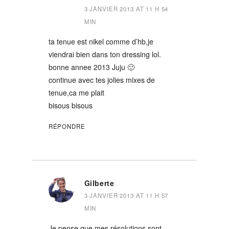
3 JANVIER 2013 AT 11 H 54
MIN
ta tenue est nikel comme d’hb,je
viendrai bien dans ton dressing lol.
bonne annee 2013 Juju 🙂
continue avec tes jolies mixes de
tenue,ca me plait
bisous bisous
RÉPONDRE
Gilberte
3 JANVIER 2013 AT 11 H 57
MIN
Je pense que mes résolutions sont