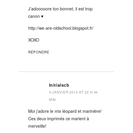
J’adooooore ton bonnet, il est trop
canon ♥
http://we-are-oldschool.blogspot.fr/
XOXO
RÉPONDRE
Initialscb
3 JANVIER 2013 AT 22 H 44
MIN
Moi j’adore le mix léopard et marinière!
Ces deux imprimés ce marient à
merveille!