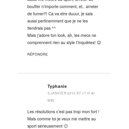
bouffer n’importe comment, et.. arreter
de fumer!!! Ca va etre duuur, je sais
aussi pertinemment que je ne les
tiendrais pas ^^
Mais j’adore ton look, ah, les mecs ne
comprennent rien au style t’inquiètes! 😉
RÉPONDRE
Typhanie
3 JANVIER 2013 AT 17 H 40
MIN
Les résolutions c’est pas trop mon fort !
Mais comme toi je veux me mettre au
sport sérieusement 🙂