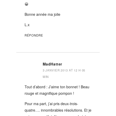
😀
Bonne année ma jolie
L.x
RÉPONDRE
MadHatter
3 JANVIER 2013 AT 12 H 05
MIN
Tout d’abord : J’aime ton bonnet ! Beau
rouge et magnifique pompon !
Pour ma part, j’ai pris deux-trois-
quatre…. innombrables résolutions. Et je