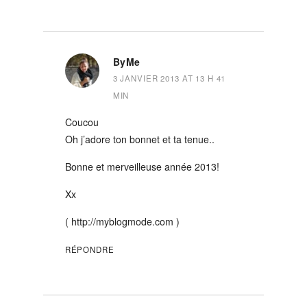
ByMe
3 JANVIER 2013 AT 13 H 41
MIN
Coucou
Oh j’adore ton bonnet et ta tenue..
Bonne et merveilleuse année 2013!
Xx
(
http://myblogmode.com
)
RÉPONDRE