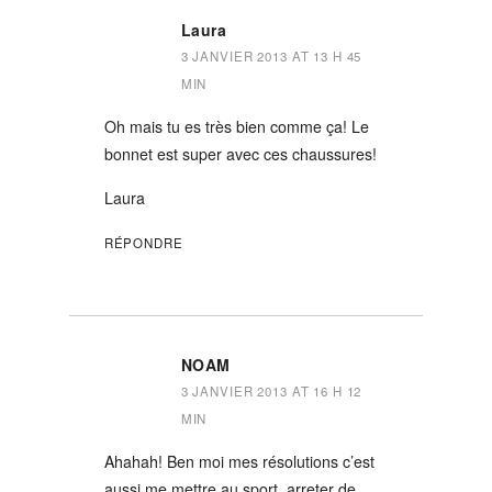
Laura
3 JANVIER 2013 AT 13 H 45
MIN
Oh mais tu es très bien comme ça! Le
bonnet est super avec ces chaussures!
Laura
RÉPONDRE
NOAM
3 JANVIER 2013 AT 16 H 12
MIN
Ahahah! Ben moi mes résolutions c’est
aussi me mettre au sport, arreter de