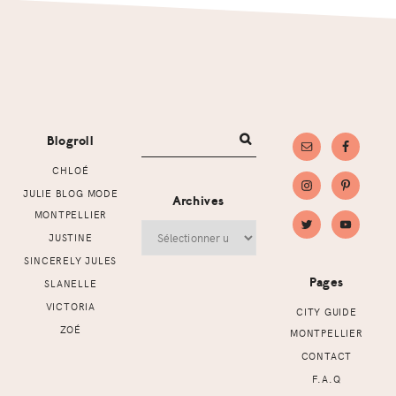
Footer
Blogroll
CHLOÉ
JULIE BLOG MODE
Archives
MONTPELLIER
Archives
JUSTINE
SINCERELY JULES
Pages
SLANELLE
VICTORIA
CITY GUIDE
ZOÉ
MONTPELLIER
CONTACT
F.A.Q