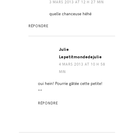
3 MARS 2013 AT 12 H 27 MIN
quelle chanceuse héhé
RÉPONDRE
Julie
Lepetitmondedejulie
4 MARS 2013 AT 10 H 58
MIN
oui hein! Pourrie gâtée cette petite!
^^
RÉPONDRE