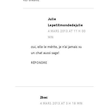
Julie
Lepetitmondedejulie
4 MARS 2013 AT 11 H 00
MIN
oui, elle le mérite, je n’ai jamais vu
un chat aussi sage!
RÉPONDRE
2bac
4 MARS 2013 AT 3 H 18 MIN