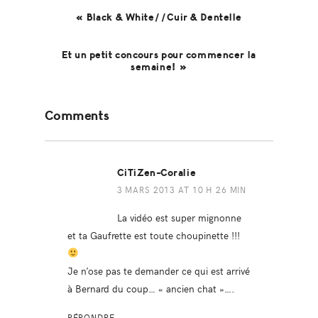
« Black & White//Cuir & Dentelle
Et un petit concours pour commencer la
semaine! »
Reader
Comments
Interactions
CiTiZen-Coralie
3 MARS 2013 AT 10 H 26 MIN
La vidéo est super mignonne
et ta Gaufrette est toute choupinette !!!
Je n’ose pas te demander ce qui est arrivé
à Bernard du coup… « ancien chat »….
RÉPONDRE