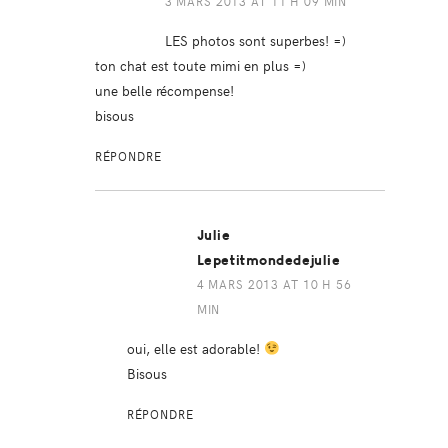
3 MARS 2013 AT 11 H 09 MIN
LES photos sont superbes! =)
ton chat est toute mimi en plus =)
une belle récompense!
bisous
RÉPONDRE
Julie
Lepetitmondedejulie
4 MARS 2013 AT 10 H 56
MIN
oui, elle est adorable!
Bisous
RÉPONDRE