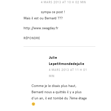
4 MARS 2013 AT 10 H 02 MIN
sympa ce post !
Mais il est ou Bernard ???
http://www.swagday.fr
RÉPONDRE
Julie
Lepetitmondedejulie
4 MARS 2013 AT 11 H 01
MIN
Comme je le disais plus haut,
Bernard nous a quittés il y a plus
d’un an, il est tombé du 7ème étage