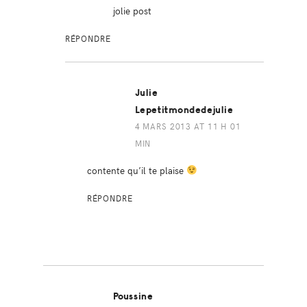
jolie post
RÉPONDRE
Julie
Lepetitmondedejulie
4 MARS 2013 AT 11 H 01
MIN
contente qu’il te plaise
RÉPONDRE
Poussine