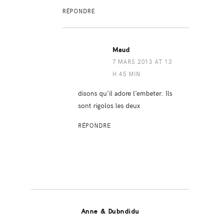
RÉPONDRE
Maud
7 MARS 2013 AT 13
H 45 MIN
disons qu’il adore l’embeter. Ils
sont rigolos les deux
RÉPONDRE
Anne & Dubndidu