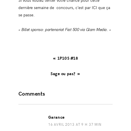
dernière semaine de concours, c’est par ICI que ça
se passe.
« Billet sponso: partenariat Fiat 500 via Glam Media. »
« 1P10S #18
Sage ou pas? »
Reader
Comments
Interactions
Garance
16 AVRIL 2013 AT 9 H 37 MIN