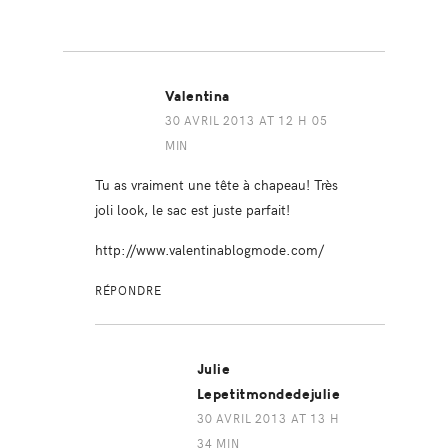
Valentina
30 AVRIL 2013 AT 12 H 05
MIN
Tu as vraiment une tête à chapeau! Très
joli look, le sac est juste parfait!
http://www.valentinablogmode.com/
RÉPONDRE
Julie
Lepetitmondedejulie
30 AVRIL 2013 AT 13 H
34 MIN