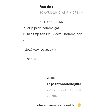
Poussine
30 AVRIL 2013 AT 9 H 07 MIN
XPTDRRRRRRRR
(ouai je parle comme ça)
Tu m’a trop fais rire ! Sacré l’homme hein
?
http://www.swagday.fr
RÉPONDRE
Julie
Lepetitmondedejulie
30 AVRIL 2013 AT 13 H
31 MIN
tu parles « djeuns » aujourd’hui