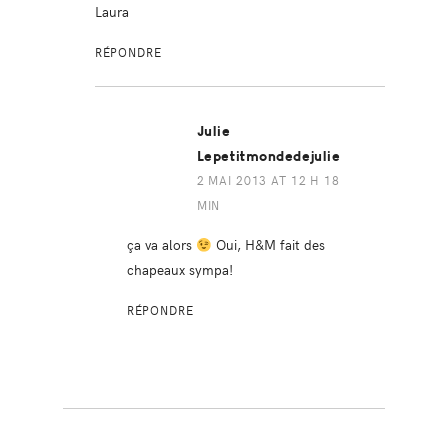
Laura
RÉPONDRE
Julie
Lepetitmondedejulie
2 MAI 2013 AT 12 H 18
MIN
ça va alors
Oui, H&M fait des
chapeaux sympa!
RÉPONDRE