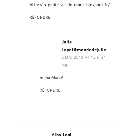
http://la-petite-vie-de-marie.blogspot.fr/
RÉPONDRE
Julie
Lepetitmondedejulie
2 MAI 2013 AT 12 H 21
MIN
merci Marie!
RÉPONDRE
Alba Leal