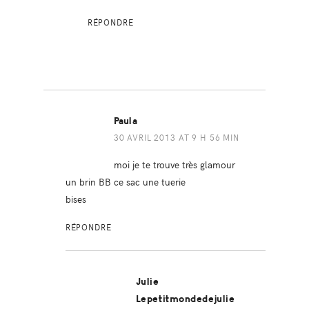
RÉPONDRE
Paula
30 AVRIL 2013 AT 9 H 56 MIN
moi je te trouve très glamour
un brin BB ce sac une tuerie
bises
RÉPONDRE
Julie
Lepetitmondedejulie