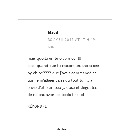
Maud
30 AVRIL 2013 AT 17 H 49
MIN
mais quelle enflure ce mec!!!!!!
c’est quand que tu ressors tes shoes see
by chloe???? que j’avais commandé et
qui ne m’allaient pas du tout lol. J’ai
envie d’etre un peu jalouse et dégoutée
de ne pas avoir les pieds fins lol
RÉPONDRE
Julie