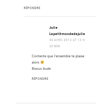
RÉPONDRE
Julie
Lepetitmondedejulie
30 AVRIL 2013 AT 13 H
35 MIN
Contente que l’ensemble te plaise
alors
Bisous Aude
RÉPONDRE