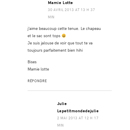
Mamie Lotte
30 AVRIL 2013 AT 13 H 37
MIN
j’aime beaucoup cette tenue. Le chapeau
et le sac sont tops
Je suis jalouse de voir que tout te va
toujours parfaitement bien hihi
Bises
Mamie lotte
RÉPONDRE
Julie
Lepetitmondedejulie
2 MAI 2013 AT 12 H 17
MIN