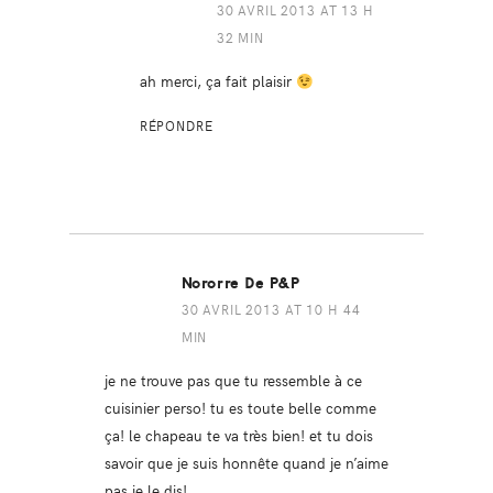
30 AVRIL 2013 AT 13 H
32 MIN
ah merci, ça fait plaisir
RÉPONDRE
Nororre De P&P
30 AVRIL 2013 AT 10 H 44
MIN
je ne trouve pas que tu ressemble à ce
cuisinier perso! tu es toute belle comme
ça! le chapeau te va très bien! et tu dois
savoir que je suis honnête quand je n’aime
pas je le dis!