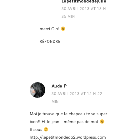
Lepetitmondedejulie
30 AVRIL 2013 AT 13 H
35 MIN
merci Clo!
RÉPONDRE
Aude P
30 AVRIL 2013 AT 12 H 22
MIN
Moi je trouve que le chapeau te va super
bien!! Et le jean… même pas de mot
Bisous
http://lepetitmondedo2.wordpress.com