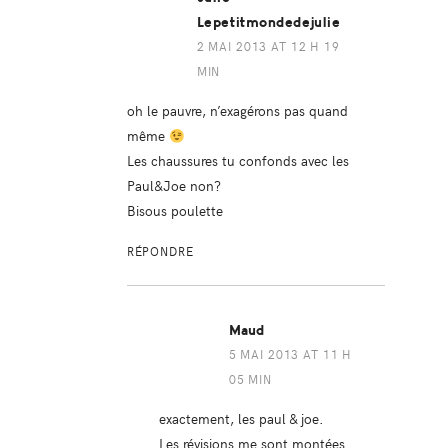
Lepetitmondedejulie
2 MAI 2013 AT 12 H 19
MIN
oh le pauvre, n’exagérons pas quand
même
Les chaussures tu confonds avec les
Paul&Joe non?
Bisous poulette
RÉPONDRE
Maud
5 MAI 2013 AT 11 H
05 MIN
exactement, les paul & joe.
Les révisions me sont montées