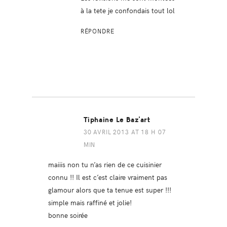
à la tete je confondais tout lol
RÉPONDRE
Tiphaine Le Baz'art
30 AVRIL 2013 AT 18 H 07
MIN
maiiis non tu n’as rien de ce cuisinier
connu !! Il est c’est claire vraiment pas
glamour alors que ta tenue est super !!!
simple mais raffiné et jolie!
bonne soirée