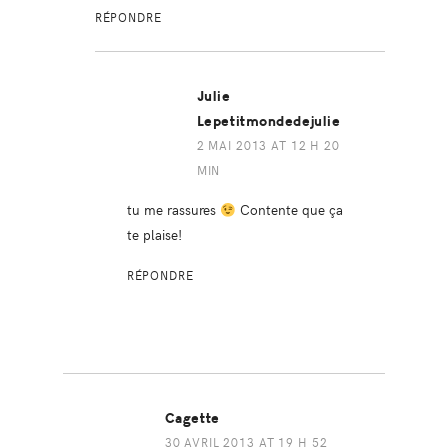
RÉPONDRE
Julie
Lepetitmondedejulie
2 MAI 2013 AT 12 H 20
MIN
tu me rassures
Contente que ça
te plaise!
RÉPONDRE
Cagette
30 AVRIL 2013 AT 19 H 52