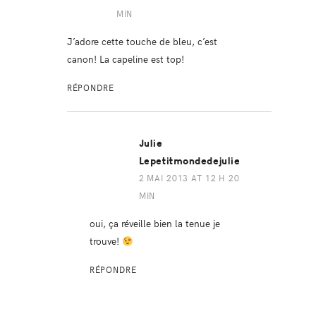
MIN
J’adore cette touche de bleu, c’est
canon! La capeline est top!
RÉPONDRE
Julie
Lepetitmondedejulie
2 MAI 2013 AT 12 H 20
MIN
oui, ça réveille bien la tenue je
trouve!
RÉPONDRE