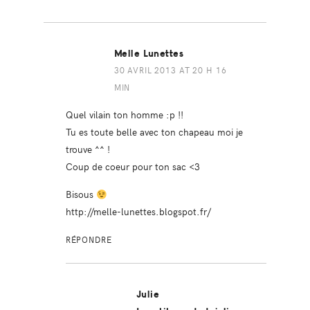
Melle Lunettes
30 AVRIL 2013 AT 20 H 16
MIN
Quel vilain ton homme :p !!
Tu es toute belle avec ton chapeau moi je
trouve ^^ !
Coup de coeur pour ton sac <3
Bisous
http://melle-lunettes.blogspot.fr/
RÉPONDRE
Julie