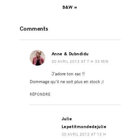
B&W »
Reader
Comments
Interactions
Anne & Dubndidu
30 AVRIL 2013 AT 7 H 55 MIN
J’adore ton sac !!
Dommage qu’il ne soit plus en stock ;(
RÉPONDRE
Julie
Lepetitmondedejulie
30 AVRIL 2013 AT 13 H