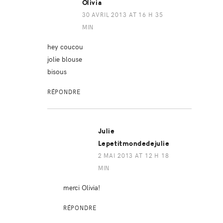
Olivia
30 AVRIL 2013 AT 16 H 35
MIN
hey coucou
jolie blouse
bisous
RÉPONDRE
Julie
Lepetitmondedejulie
2 MAI 2013 AT 12 H 18
MIN
merci Olivia!
RÉPONDRE