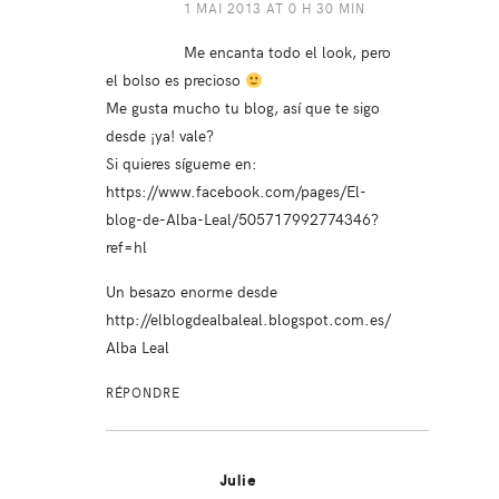
1 MAI 2013 AT 0 H 30 MIN
Me encanta todo el look, pero
el bolso es precioso
Me gusta mucho tu blog, así que te sigo
desde ¡ya! vale?
Si quieres sígueme en:
https://www.facebook.com/pages/El-
blog-de-Alba-Leal/505717992774346?
ref=hl
Un besazo enorme desde
http://elblogdealbaleal.blogspot.com.es/
Alba Leal
RÉPONDRE
Julie