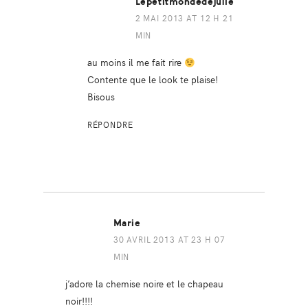
Lepetitmondedejulie
2 MAI 2013 AT 12 H 21
MIN
au moins il me fait rire
Contente que le look te plaise!
Bisous
RÉPONDRE
Marie
30 AVRIL 2013 AT 23 H 07
MIN
j’adore la chemise noire et le chapeau
noir!!!!