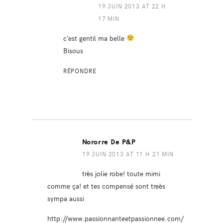
19 JUIN 2013 AT 22 H
17 MIN
c’est gentil ma belle
Bisous
RÉPONDRE
Nororre De P&P
19 JUIN 2013 AT 11 H 21 MIN
très jolie robe! toute mimi
comme ça! et tes compensé sont treès
sympa aussi
http://www.passionnanteetpassionnee.com/