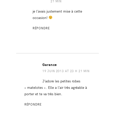
21 MIN
je l’avais justement mise à cette
occasion!
RÉPONDRE
Garance
19 JUIN 2013 AT 23 H 21 MIN
J’adore les petites robes
« matelotes ». Elle a l’air très agréable à
porter et te va très bien.
RÉPONDRE