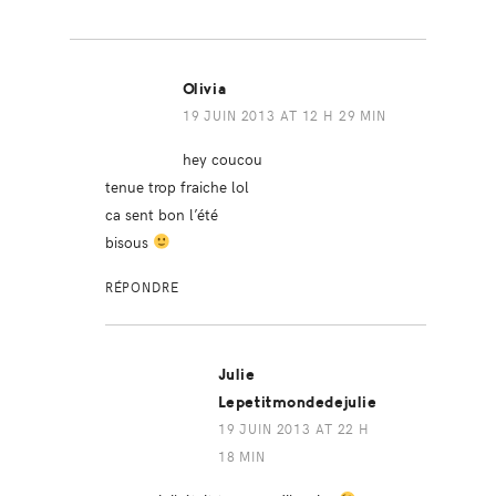
Olivia
19 JUIN 2013 AT 12 H 29 MIN
hey coucou
tenue trop fraiche lol
ca sent bon l’été
bisous
RÉPONDRE
Julie
Lepetitmondedejulie
19 JUIN 2013 AT 22 H
18 MIN