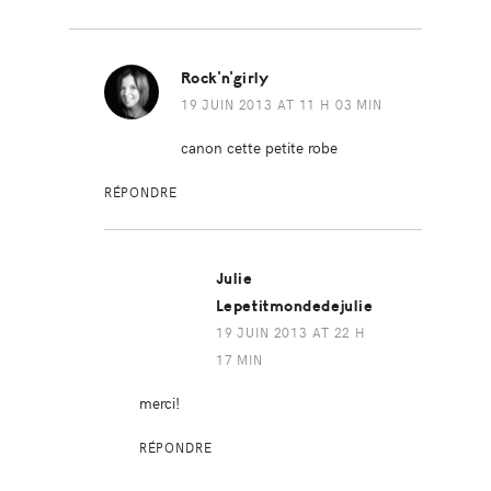
Interactions
Rock'n'girly
19 JUIN 2013 AT 11 H 03 MIN
canon cette petite robe
RÉPONDRE
Julie
Lepetitmondedejulie
19 JUIN 2013 AT 22 H
17 MIN
merci!
RÉPONDRE