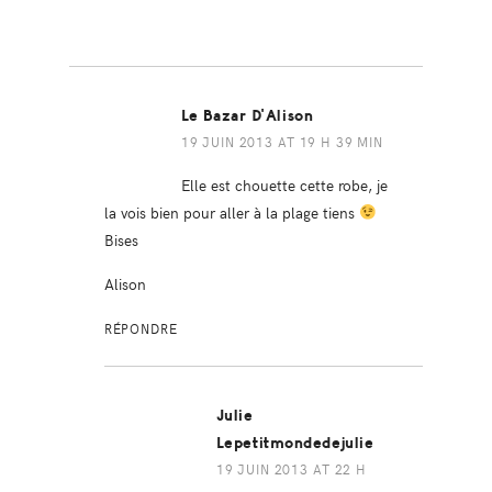
Le Bazar D'Alison
19 JUIN 2013 AT 19 H 39 MIN
Elle est chouette cette robe, je
la vois bien pour aller à la plage tiens
Bises
Alison
RÉPONDRE
Julie
Lepetitmondedejulie
19 JUIN 2013 AT 22 H