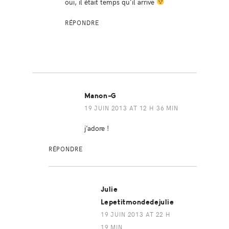
oui, il était temps qu’il arrive
RÉPONDRE
Manon-G
19 JUIN 2013 AT 12 H 36 MIN
j’adore !
RÉPONDRE
Julie
Lepetitmondedejulie
19 JUIN 2013 AT 22 H
19 MIN