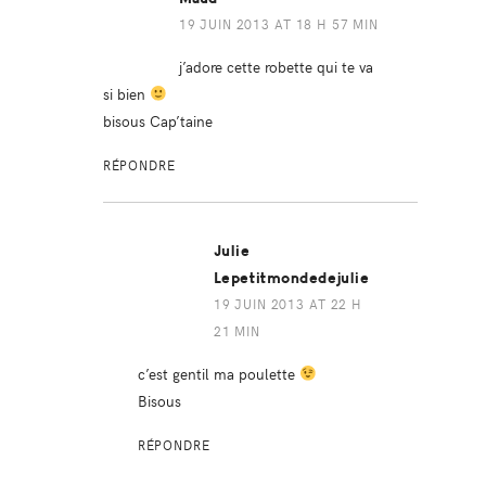
19 JUIN 2013 AT 18 H 57 MIN
j’adore cette robette qui te va
si bien
bisous Cap’taine
RÉPONDRE
Julie
Lepetitmondedejulie
19 JUIN 2013 AT 22 H
21 MIN
c’est gentil ma poulette
Bisous
RÉPONDRE