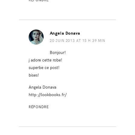
Angela Donava
20 JUIN 2013 AT 15 H 39 MIN
Bonjour!
j adore cette robe!
superbe ce post!
bises!
Angela Donava
http://lookbooks.fr/
RÉPONDRE