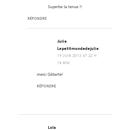
Superbe la tenue !!
RÉPONDRE
Julie
Lepetitmondedejulie
19 JUIN 2013 AT 22 H
18 MIN
merci Gilberte!
RÉPONDRE
Lola