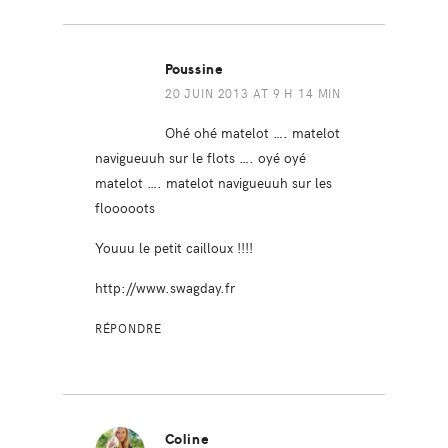
Poussine
20 JUIN 2013 AT 9 H 14 MIN
Ohé ohé matelot …. matelot
navigueuuh sur le flots …. oyé oyé
matelot …. matelot navigueuuh sur les
flooooots
Youuu le petit cailloux !!!!
http://www.swagday.fr
RÉPONDRE
Coline