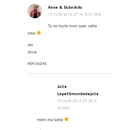
Anne & Dubndidu
19 JUIN 2013 AT 16 H 01 MIN
Tu es toute mimi avec cette
robe
xxx
Anne
RÉPONDRE
Julie
Lepetitmondedejulie
19 JUIN 2013 AT 22 H
20 MIN
merci ma belle