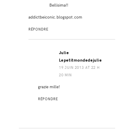
Bellisima!!
addictbeiconic.blogspot.com
RÉPONDRE
Julie
Lepetitmondedejulie
19 JUIN 2013 AT 22 H
20 MIN
grazie mille!
RÉPONDRE