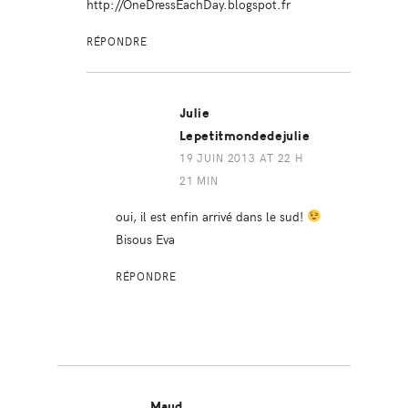
http://OneDressEachDay.blogspot.fr
RÉPONDRE
Julie
Lepetitmondedejulie
19 JUIN 2013 AT 22 H
21 MIN
oui, il est enfin arrivé dans le sud!
Bisous Eva
RÉPONDRE
Maud