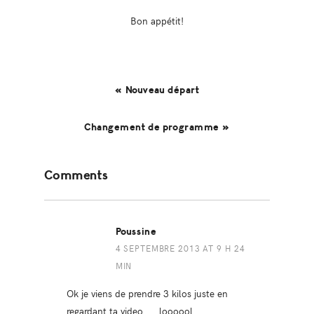
Bon appétit!
« Nouveau départ
Changement de programme »
Reader
Comments
Interactions
Poussine
4 SEPTEMBRE 2013 AT 9 H 24
MIN
Ok je viens de prendre 3 kilos juste en
regardant ta video …. loooool