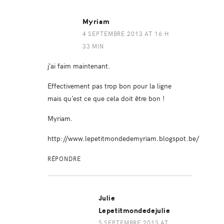
Myriam
4 SEPTEMBRE 2013 AT 16 H
33 MIN
j’ai faim maintenant.
Effectivement pas trop bon pour la ligne
mais qu’est ce que cela doit être bon !
Myriam.
http://www.lepetitmondedemyriam.blogspot.be/
RÉPONDRE
Julie
Lepetitmondedejulie
5 SEPTEMBRE 2013 AT