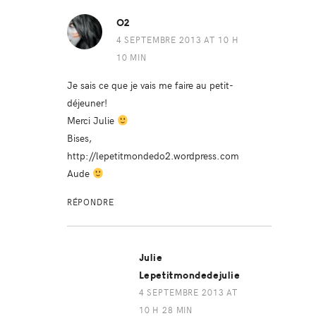
O2
4 SEPTEMBRE 2013 AT 10 H
10 MIN
Je sais ce que je vais me faire au petit-
déjeuner!
Merci Julie
Bises,
http://lepetitmondedo2.wordpress.com
Aude
RÉPONDRE
Julie
Lepetitmondedejulie
4 SEPTEMBRE 2013 AT
10 H 28 MIN