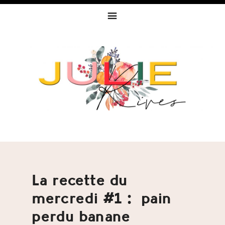
Skip
Skip
Skip
to
to
to
primary
content
footer
navigation
La recette du
mercredi #1 : pain
perdu banane