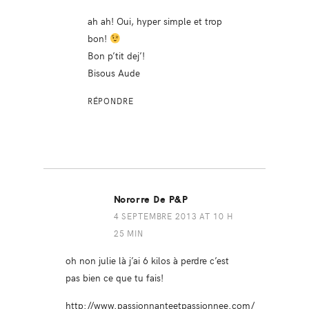
ah ah! Oui, hyper simple et trop
bon!
Bon p’tit dej’!
Bisous Aude
RÉPONDRE
Nororre De P&P
4 SEPTEMBRE 2013 AT 10 H
25 MIN
oh non julie là j’ai 6 kilos à perdre c’est
pas bien ce que tu fais!
http://www.passionnanteetpassionnee.com/