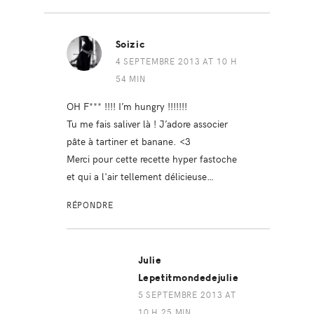
Soizic
4 SEPTEMBRE 2013 AT 10 H
54 MIN
OH F*** !!!! I’m hungry !!!!!!!
Tu me fais saliver là ! J’adore associer
pâte à tartiner et banane. <3
Merci pour cette recette hyper fastoche
et qui a l'air tellement délicieuse…
RÉPONDRE
Julie
Lepetitmondedejulie
5 SEPTEMBRE 2013 AT
10 H 25 MIN