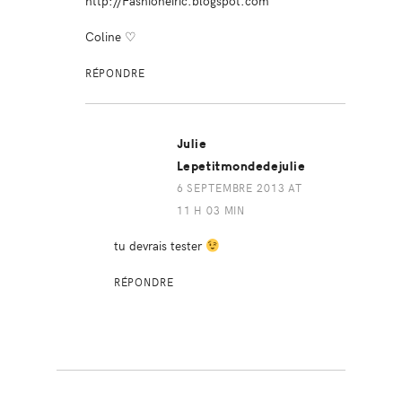
http://Fashioneiric.blogspot.com
Coline ♡
RÉPONDRE
Julie
Lepetitmondedejulie
6 SEPTEMBRE 2013 AT
11 H 03 MIN
tu devrais tester
RÉPONDRE