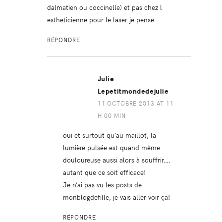
dalmatien ou coccinelle) et pas chez l
estheticienne pour le laser je pense.
RÉPONDRE
Julie
Lepetitmondedejulie
11 OCTOBRE 2013 AT 11
H 00 MIN
oui et surtout qu’au maillot, la
lumière pulsée est quand même
douloureuse aussi alors à souffrir….
autant que ce soit efficace!
Je n’ai pas vu les posts de
monblogdefille, je vais aller voir ça!
RÉPONDRE