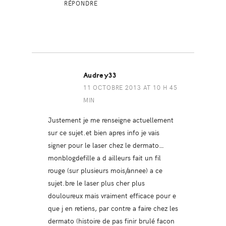
RÉPONDRE
Audrey33
11 OCTOBRE 2013 AT 10 H 45
MIN
Justement je me renseigne actuellement
sur ce sujet.et bien apres info je vais
signer pour le laser chez le dermato…
monblogdefille a d ailleurs fait un fil
rouge (sur plusieurs mois/annee) a ce
sujet.bre le laser plus cher plus
douloureux mais vraiment efficace pour e
que j en retiens, par contre a faire chez les
dermato (histoire de pas finir brulé facon