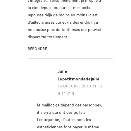
l’intégrale.. Personnellement je m’épile à
la cire depuis toujours et mes poils
repousse déjà de moins en moins (c’est
d’ailleurs assez curieux à des endroit ça
ne pousse plus du tout) mais si il pouvait
disparaitre totalement !
RÉPONDRE
Julie
Lepetitmondedejulie
14 OCTOBRE 2013 AT 12
H 11 MIN
le maillot ça dépend des personnes,
il y en a qui ont des poils à
l’entrejambe, d’autres non, les
esthéticiennes font payer le même