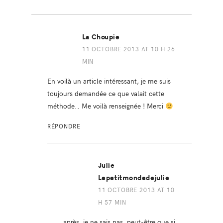
La Choupie
11 OCTOBRE 2013 AT 10 H 26
MIN
En voilà un article intéressant, je me suis
toujours demandée ce que valait cette
méthode.. Me voilà renseignée ! Merci
RÉPONDRE
Julie
Lepetitmondedejulie
11 OCTOBRE 2013 AT 10
H 57 MIN
après, je ne sais pas, peut-être que si