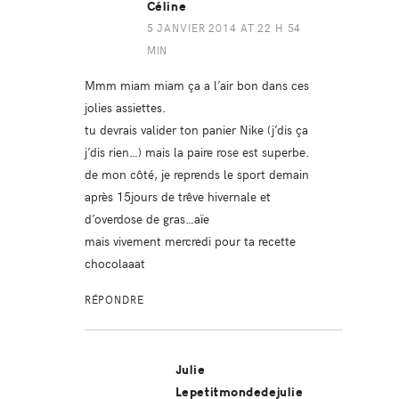
Céline
5 JANVIER 2014 AT 22 H 54
MIN
Mmm miam miam ça a l’air bon dans ces
jolies assiettes.
tu devrais valider ton panier Nike (j’dis ça
j’dis rien…) mais la paire rose est superbe.
de mon côté, je reprends le sport demain
après 15jours de trêve hivernale et
d’overdose de gras…aïe
mais vivement mercredi pour ta recette
chocolaaat
RÉPONDRE
Julie
Lepetitmondedejulie