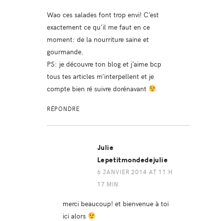
Wao ces salades font trop envi! C’est
exactement ce qu’il me faut en ce
moment: de la nourriture saine et
gourmande.
PS: je découvre ton blog et j’aime bcp
tous tes articles m’interpellent et je
compte bien ré suivre dorénavant
RÉPONDRE
Julie
Lepetitmondedejulie
6 JANVIER 2014 AT 11 H
17 MIN
merci beaucoup! et bienvenue à toi
ici alors