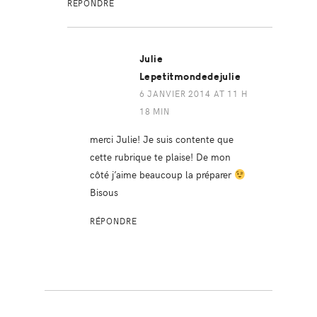
RÉPONDRE
Julie
Lepetitmondedejulie
6 JANVIER 2014 AT 11 H
18 MIN
merci Julie! Je suis contente que
cette rubrique te plaise! De mon
côté j’aime beaucoup la préparer
Bisous
RÉPONDRE