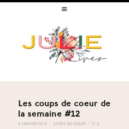
Skip
Skip
Skip
to
to
to
primary
content
footer
navigation
Les coups de coeur de
la semaine #12
5 JANVIER 2014
COUPS DE COEUR
0