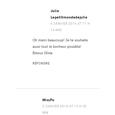
Julie
Lepetitmondedejulie
6 JANVIER 2014 AT 11 H
16 MIN
Oh merci beaucoup! Je te souhaite
aussi tout le bonheur possible!
Bisous Olivia
RÉPONDRE
MissPo
5 JANVIER 2014 AT 19 H 03
MIN