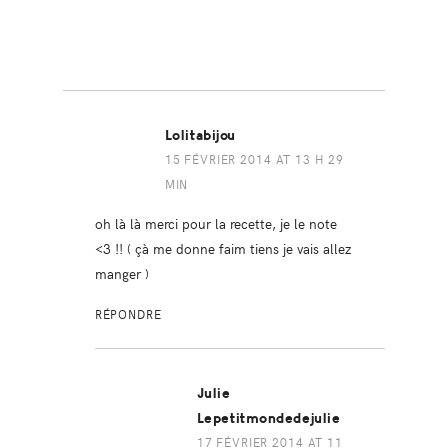
Lolitabijou
15 FÉVRIER 2014 AT 13 H 29
MIN
oh là là merci pour la recette, je le note
<3 !! ( çà me donne faim tiens je vais allez
manger )
RÉPONDRE
Julie
Lepetitmondedejulie
17 FÉVRIER 2014 AT 11