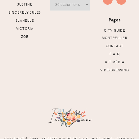
Archives
JUSTINE
SINCERELY JULES
Pages
SLANELLE
VICTORIA
CITY GUIDE
ZOÉ
MONTPELLIER
CONTACT
F.A.Q
KIT MÉDIA
VIDE-DRESSING
COPYRIGHT © 2026 ⸱ LE PETIT MONDE DE JULIE - BLOG MODE ⸱ DESIGN BY