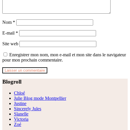
Nom
*
E-mail
*
Site web
Enregistrer mon nom, mon e-mail et mon site dans le navigateur
pour mon prochain commentaire.
Footer
Blogroll
Chloé
Julie Blog mode Montpellier
Justine
Sincerely Jules
Slanelle
Victoria
Zoé