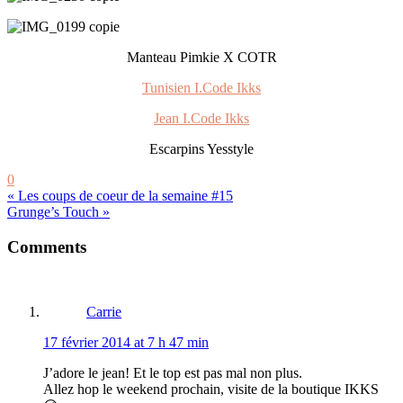
Manteau Pimkie X COTR
Tunisien I.Code Ikks
Jean I.Code Ikks
Escarpins Yesstyle
0
« Les coups de coeur de la semaine #15
Grunge’s Touch »
Reader
Comments
Interactions
Carrie
17 février 2014 at 7 h 47 min
J’adore le jean! Et le top est pas mal non plus.
Allez hop le weekend prochain, visite de la boutique IKKS