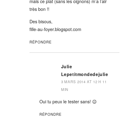
mais ce plat (sans les oignons) m’a l’air
très bon !!
Des bisous,
fille-au-foyer.blogspot.com
RÉPONDRE
Julie
Lepetitmondedejulie
3 MARS 2014 AT 12 H 11
MIN
Oui tu peux le tester sans! 😉
RÉPONDRE