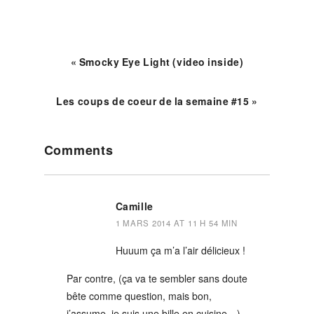
« Smocky Eye Light (video inside)
Les coups de coeur de la semaine #15 »
Reader
Comments
Interactions
Camille
1 MARS 2014 AT 11 H 54 MIN
Huuum ça m’a l’air délicieux !
Par contre, (ça va te sembler sans doute
bête comme question, mais bon,
j’assume, je suis une bille en cuisine…),