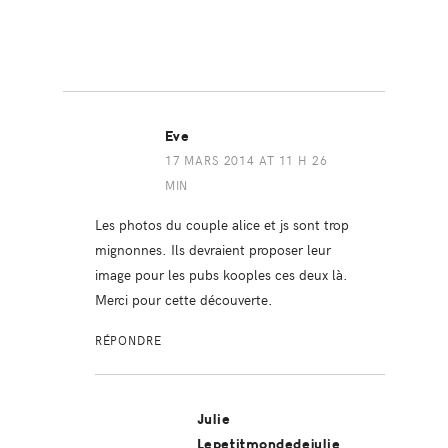
Eve
17 MARS 2014 AT 11 H 26
MIN
Les photos du couple alice et js sont trop
mignonnes. Ils devraient proposer leur
image pour les pubs kooples ces deux là.
Merci pour cette découverte.
RÉPONDRE
Julie
Lepetitmondedejulie