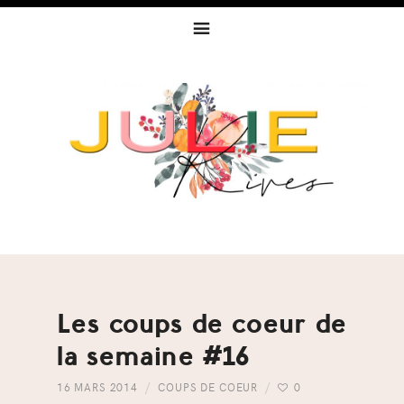
Skip
Skip
Skip
to
to
to
primary
content
footer
navigation
Les coups de coeur de
la semaine #16
16 MARS 2014
COUPS DE COEUR
0