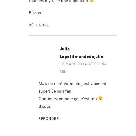
touchés d’y faire une apparition
Bisous
RÉPONDRE
Julie
Lepetitmondedejulie
18 MARS 2014 AT 0 H 54
MIN
Mais de rien! Votre blog est vraiment
super! Je suis fan!
Continuez comme ça, c’est top
Bisous
RÉPONDRE