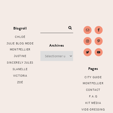
Footer
Blogroll
CHLOÉ
JULIE BLOG MODE
Archives
MONTPELLIER
Archives
JUSTINE
SINCERELY JULES
Pages
SLANELLE
VICTORIA
CITY GUIDE
ZOÉ
MONTPELLIER
CONTACT
F.A.Q
KIT MÉDIA
VIDE-DRESSING