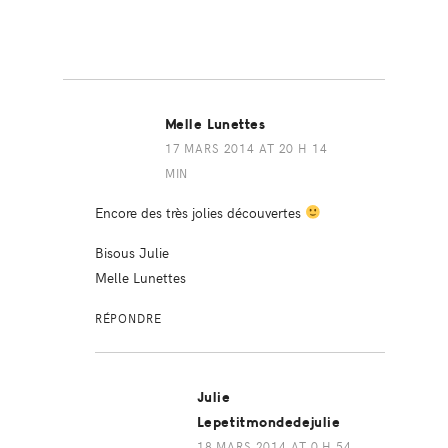
Melle Lunettes
17 MARS 2014 AT 20 H 14
MIN
Encore des très jolies découvertes
Bisous Julie
Melle Lunettes
RÉPONDRE
Julie
Lepetitmondedejulie
18 MARS 2014 AT 0 H 54