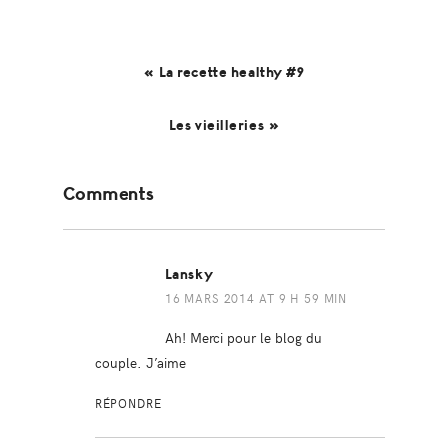
« La recette healthy #9
Les vieilleries »
Reader
Comments
Interactions
Lansky
16 MARS 2014 AT 9 H 59 MIN
Ah! Merci pour le blog du
couple. J’aime
RÉPONDRE