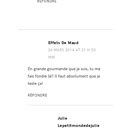
RÉPONDRE
Effets De Maud
26 MARS 2014 AT 21 H 55
MIN
En grande gourmande que je suis, tu me
fais fondre là!! Il faut absolument que je
teste ça!
RÉPONDRE
Julie
Lepetitmondedejulie