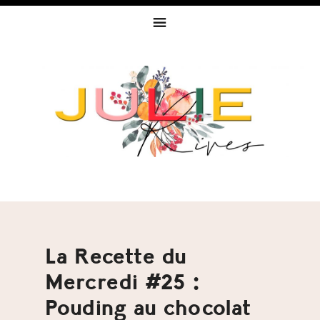
Skip
Skip
Skip
to
to
to
primary
content
footer
navigation
La Recette du
Mercredi #25 :
Pouding au chocolat