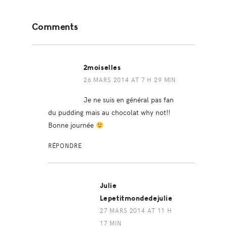
Reader
Comments
Interactions
2moiselles
26 MARS 2014 AT 7 H 29 MIN
Je ne suis en général pas fan
du pudding mais au chocolat why not!!
Bonne journée
RÉPONDRE
Julie
Lepetitmondedejulie
27 MARS 2014 AT 11 H
17 MIN