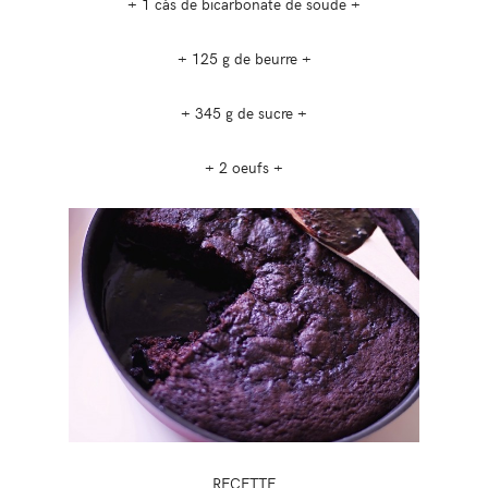
+ 1 càs de bicarbonate de soude +
+ 125 g de beurre +
+ 345 g de sucre +
+ 2 oeufs +
RECETTE