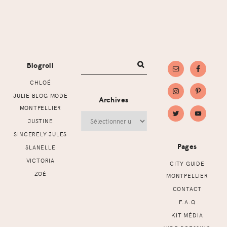
Footer
Blogroll
CHLOÉ
JULIE BLOG MODE
Archives
MONTPELLIER
Archives
JUSTINE
SINCERELY JULES
Pages
SLANELLE
VICTORIA
CITY GUIDE
ZOÉ
MONTPELLIER
CONTACT
F.A.Q
KIT MÉDIA