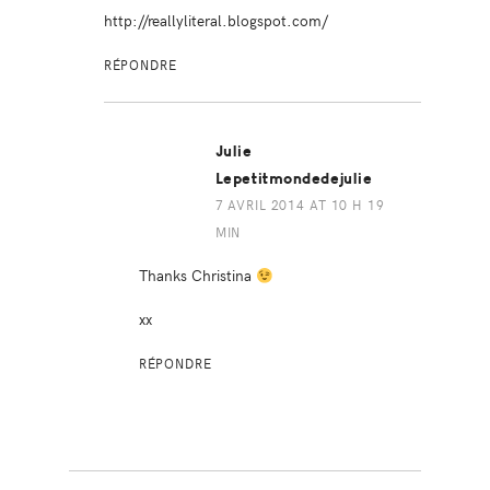
http://reallyliteral.blogspot.com/
RÉPONDRE
Julie
Lepetitmondedejulie
7 AVRIL 2014 AT 10 H 19
MIN
Thanks Christina
xx
RÉPONDRE