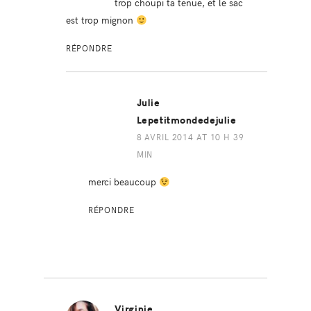
trop choupi ta tenue, et le sac
est trop mignon
RÉPONDRE
Julie
Lepetitmondedejulie
8 AVRIL 2014 AT 10 H 39
MIN
merci beaucoup
RÉPONDRE
Virginie