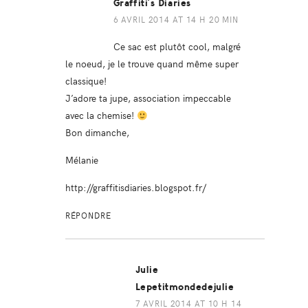
Graffiti's Diaries
6 AVRIL 2014 AT 14 H 20 MIN
Ce sac est plutôt cool, malgré
le noeud, je le trouve quand même super
classique!
J’adore ta jupe, association impeccable
avec la chemise!
Bon dimanche,
Mélanie
http://graffitisdiaries.blogspot.fr/
RÉPONDRE
Julie
Lepetitmondedejulie
7 AVRIL 2014 AT 10 H 14