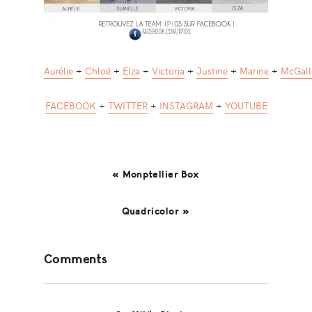
Aurélie
+
Chloé
+
Elza
+
Victoria
+
Justine
+
Marine
+
McGall
FACEBOOK
+
TWITTER
+
INSTAGRAM
+
YOUTUBE
« Monptellier Box
Quadricolor »
Reader
Comments
Interactions