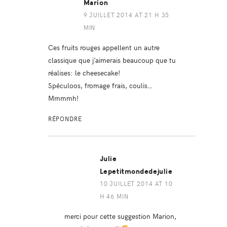
Marion
9 JUILLET 2014 AT 21 H 35
MIN
Ces fruits rouges appellent un autre
classique que j’aimerais beaucoup que tu
réalises: le cheesecake!
Spéculoos, fromage frais, coulis…
Mmmmh!
RÉPONDRE
Julie
Lepetitmondedejulie
10 JUILLET 2014 AT 10
H 46 MIN
merci pour cette suggestion Marion,