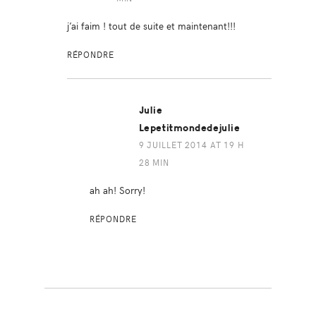
j’ai faim ! tout de suite et maintenant!!!
RÉPONDRE
Julie
Lepetitmondedejulie
9 JUILLET 2014 AT 19 H
28 MIN
ah ah! Sorry!
RÉPONDRE