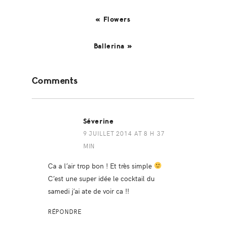
« Flowers
Ballerina »
Reader
Comments
Interactions
Séverine
9 JUILLET 2014 AT 8 H 37
MIN
Ca a l’air trop bon ! Et très simple
C’est une super idée le cocktail du
samedi j’ai ate de voir ca !!
RÉPONDRE