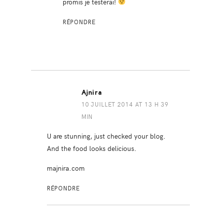
promis je testerai!
RÉPONDRE
Ajnira
10 JUILLET 2014 AT 13 H 39
MIN
U are stunning, just checked your blog.
And the food looks delicious.
majnira.com
RÉPONDRE