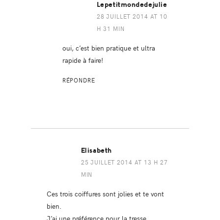
Lepetitmondedejulie
28 JUILLET 2014 AT 10
H 31 MIN
oui, c’est bien pratique et ultra
rapide à faire!
RÉPONDRE
Elisabeth
25 JUILLET 2014 AT 13 H 27
MIN
Ces trois coiffures sont jolies et te vont
bien.
J’ai une préférence pour la tresse