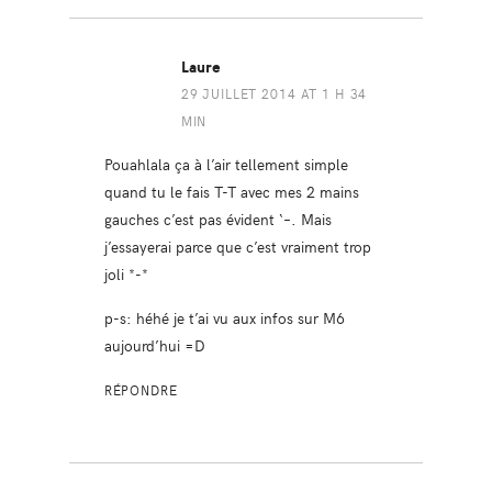
Laure
29 JUILLET 2014 AT 1 H 34
MIN
Pouahlala ça à l’air tellement simple
quand tu le fais T-T avec mes 2 mains
gauches c’est pas évident ‘–. Mais
j’essayerai parce que c’est vraiment trop
joli *-*
p-s: héhé je t’ai vu aux infos sur M6
aujourd’hui =D
RÉPONDRE