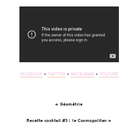
FACEBOOK
+
TWITTER
+
INSTAGRAM
+
YOUTUBE
« Géométrie
Recette cocktail #3 : le Cosmopolitan »
Reader