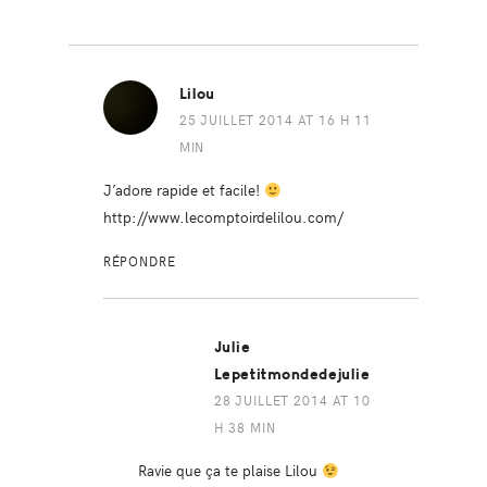
Lilou
25 JUILLET 2014 AT 16 H 11
MIN
J’adore rapide et facile!
http://www.lecomptoirdelilou.com/
RÉPONDRE
Julie
Lepetitmondedejulie
28 JUILLET 2014 AT 10
H 38 MIN
Ravie que ça te plaise Lilou