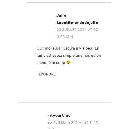
Julie
Lepetitmondedejulie
28 JUILLET 2014 AT 10
H 38 MIN
Oui, moi aussi jusqu’à il y a peu. En
fait c’est assez simple une fois qu’on
a chopé le coup
RÉPONDRE
FityourChic
25 JUILLET 2014 AT 21 H 10