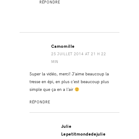
RÉPONDRE
Camomille
25 JUILLET 2014 AT 21 H 22
MIN
Super la vidéo, merci! J’aime beaucoup la
tresse en épi, en plus c’est beaucoup plus
simple que ça en a l’air
RÉPONDRE
Julie
Lepetitmondedejulie