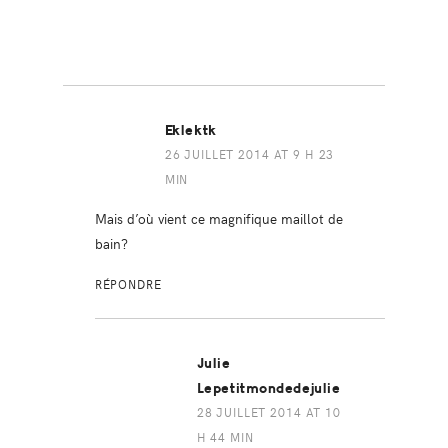
Eklektk
26 JUILLET 2014 AT 9 H 23
MIN
Mais d’où vient ce magnifique maillot de
bain?
RÉPONDRE
Julie
Lepetitmondedejulie
28 JUILLET 2014 AT 10
H 44 MIN