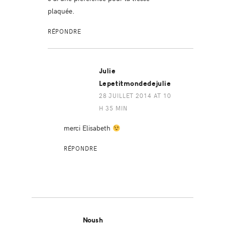
plaquée.
RÉPONDRE
Julie
Lepetitmondedejulie
28 JUILLET 2014 AT 10
H 35 MIN
merci Elisabeth
RÉPONDRE
Noush