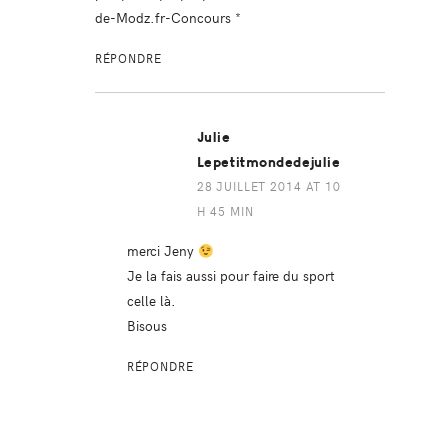
de-Modz.fr-Concours
*
RÉPONDRE
Julie
Lepetitmondedejulie
28 JUILLET 2014 AT 10
H 45 MIN
merci Jeny
Je la fais aussi pour faire du sport
celle là.
Bisous
RÉPONDRE