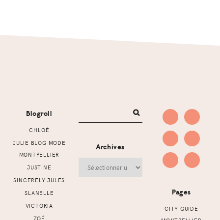
Footer
Blogroll
CHLOÉ
JULIE BLOG MODE
Archives
MONTPELLIER
Archives
JUSTINE
SINCERELY JULES
Pages
SLANELLE
VICTORIA
CITY GUIDE
ZOÉ