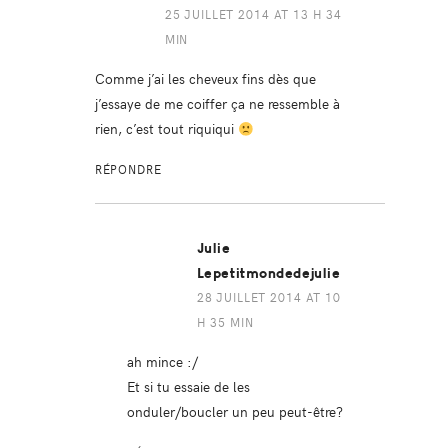
25 JUILLET 2014 AT 13 H 34
MIN
Comme j’ai les cheveux fins dès que
j’essaye de me coiffer ça ne ressemble à
rien, c’est tout riquiqui
RÉPONDRE
Julie
Lepetitmondedejulie
28 JUILLET 2014 AT 10
H 35 MIN
ah mince :/
Et si tu essaie de les
onduler/boucler un peu peut-être?