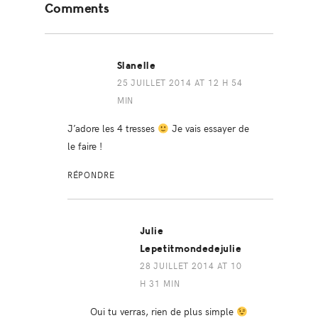
Comments
Interactions
Slanelle
25 JUILLET 2014 AT 12 H 54
MIN
J’adore les 4 tresses
Je vais essayer de
le faire !
RÉPONDRE
Julie
Lepetitmondedejulie
28 JUILLET 2014 AT 10
H 31 MIN
Oui tu verras, rien de plus simple