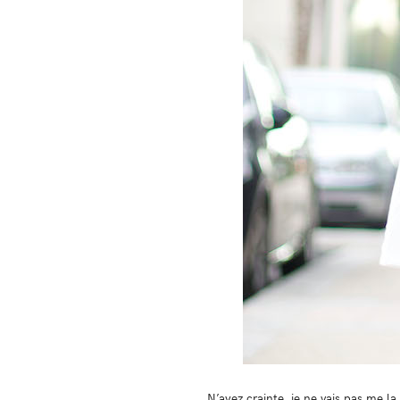
N’ayez crainte, je ne vais pas me la