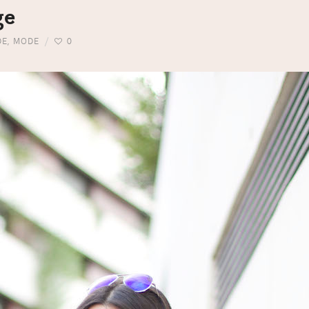
ge
DE
,
MODE
0