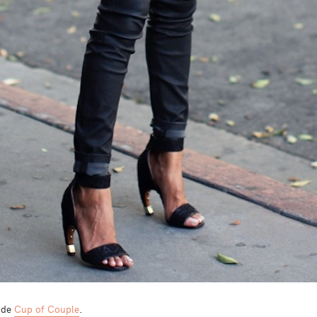
s de
Cup of Couple
.