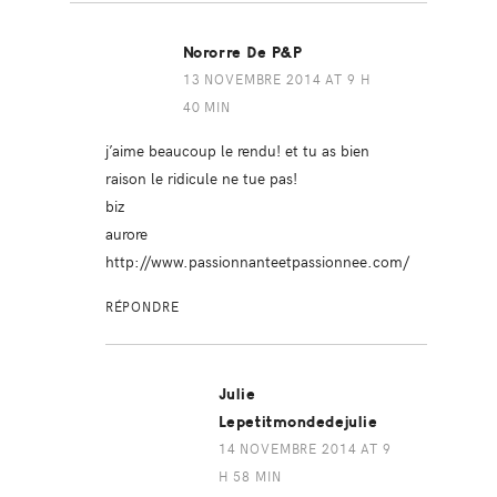
Nororre De P&P
13 NOVEMBRE 2014 AT 9 H
40 MIN
j’aime beaucoup le rendu! et tu as bien
raison le ridicule ne tue pas!
biz
aurore
http://www.passionnanteetpassionnee.com/
RÉPONDRE
Julie
Lepetitmondedejulie
14 NOVEMBRE 2014 AT 9
H 58 MIN