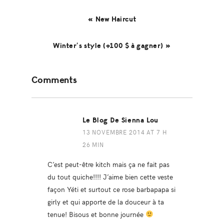
« New Haircut
Winter’s style (+100 $ à gagner) »
Reader
Comments
Interactions
Le Blog De Sienna Lou
13 NOVEMBRE 2014 AT 7 H
26 MIN
C’est peut-être kitch mais ça ne fait pas
du tout quiche!!!! J’aime bien cette veste
façon Yéti et surtout ce rose barbapapa si
girly et qui apporte de la douceur à ta
tenue! Bisous et bonne journée