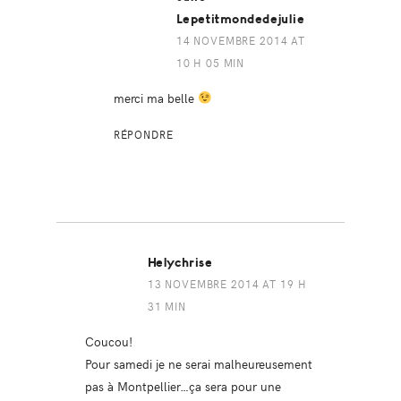
Lepetitmondedejulie
14 NOVEMBRE 2014 AT
10 H 05 MIN
merci ma belle
RÉPONDRE
Helychrise
13 NOVEMBRE 2014 AT 19 H
31 MIN
Coucou!
Pour samedi je ne serai malheureusement
pas à Montpellier…ça sera pour une