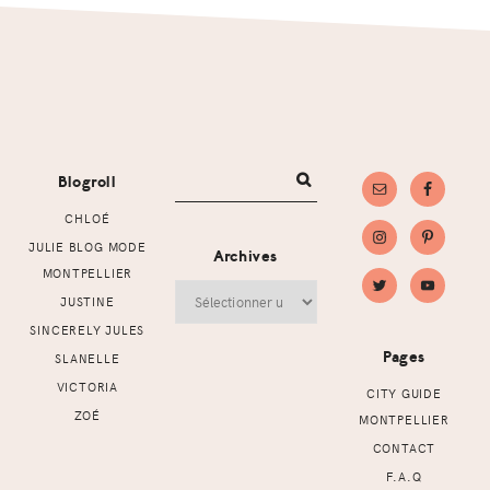
Footer
Blogroll
CHLOÉ
JULIE BLOG MODE
Archives
MONTPELLIER
Archives
JUSTINE
SINCERELY JULES
Pages
SLANELLE
VICTORIA
CITY GUIDE
ZOÉ
MONTPELLIER
CONTACT
F.A.Q