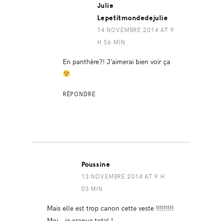
Julie
Lepetitmondedejulie
14 NOVEMBRE 2014 AT 9
H 56 MIN
En panthère?! J’aimerai bien voir ça
RÉPONDRE
Poussine
13 NOVEMBRE 2014 AT 9 H
03 MIN
Mais elle est trop canon cette veste !!!!!!!!!
Moi… je craque total !