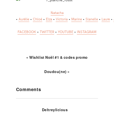
Natacha
•
Aurélie
•
Chloé
•
Elza
•
Victoria
•
Marine
•
Slanelle
•
Laure
•
FACEBOOK
•
TWITTER
•
YOUTUBE
•
INSTAGRAM
« Wishlist Noël #1 & codes promo
Doudou(ne) »
Reader
Comments
Interactions
Deltreylicious