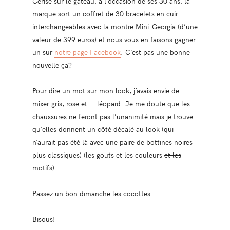
Cerise sur le gâteau, à l’occasion de ses 30 ans, la
marque sort un coffret de 30 bracelets en cuir
interchangeables avec la montre Mini-Georgia (d’une
valeur de 399 euros) et nous vous en faisons gagner
un sur
notre page Facebook
. C’est pas une bonne
nouvelle ça?
Pour dire un mot sur mon look, j’avais envie de
mixer gris, rose et…. léopard. Je me doute que les
chaussures ne feront pas l’unanimité mais je trouve
qu’elles donnent un côté décalé au look (qui
n’aurait pas été là avec une paire de bottines noires
plus classiques) (les gouts et les couleurs
et les
motifs
).
Passez un bon dimanche les cocottes.
Bisous!