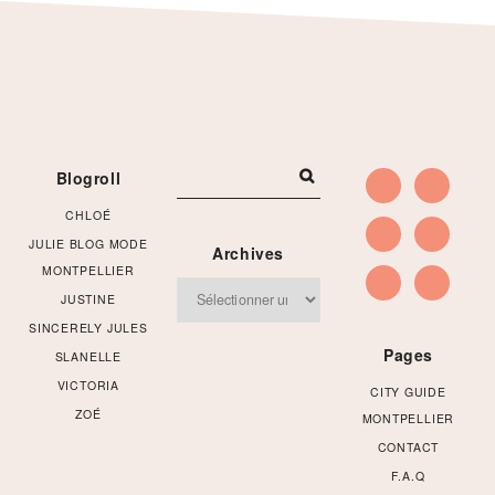
Footer
Blogroll
CHLOÉ
JULIE BLOG MODE
Archives
MONTPELLIER
Archives
JUSTINE
SINCERELY JULES
Pages
SLANELLE
VICTORIA
CITY GUIDE
ZOÉ
MONTPELLIER
CONTACT
F.A.Q