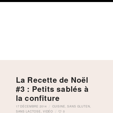
Skip
Skip
Skip
to
to
to
primary
content
footer
navigation
La Recette de Noël
#3 : Petits sablés à
la confiture
17 DÉCEMBRE 2014
CUISINE
,
SANS GLUTEN
,
SANS LACTOSE
,
VIDÉO
0