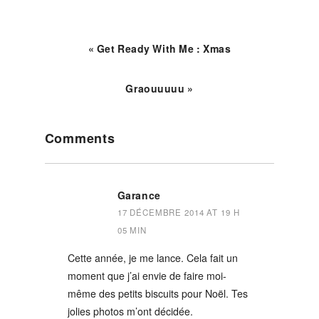
« Get Ready With Me : Xmas
Graouuuuu »
Reader
Comments
Interactions
Garance
17 DÉCEMBRE 2014 AT 19 H
05 MIN
Cette année, je me lance. Cela fait un
moment que j’ai envie de faire moi-
même des petits biscuits pour Noël. Tes
jolies photos m’ont décidée.