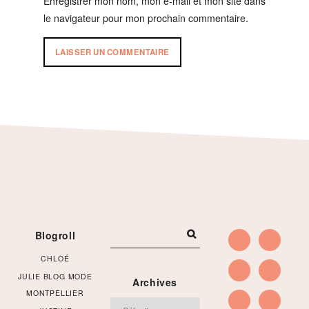
Enregistrer mon nom, mon e-mail et mon site dans
le navigateur pour mon prochain commentaire.
Footer
Blogroll
CHLOÉ
JULIE BLOG MODE
Archives
MONTPELLIER
Archives