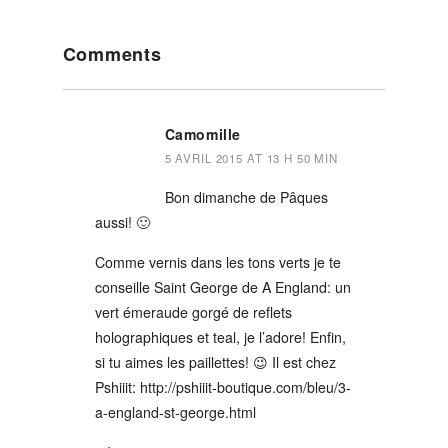
Reader
Comments
Interactions
Camomille
5 AVRIL 2015 AT 13 H 50 MIN
Bon dimanche de Pâques
aussi! 🙂
Comme vernis dans les tons verts je te
conseille Saint George de A England: un
vert émeraude gorgé de reflets
holographiques et teal, je l’adore! Enfin,
si tu aimes les paillettes! 😉 Il est chez
Pshiiit:
http://pshiiit-boutique.com/bleu/3-
a-england-st-george.html