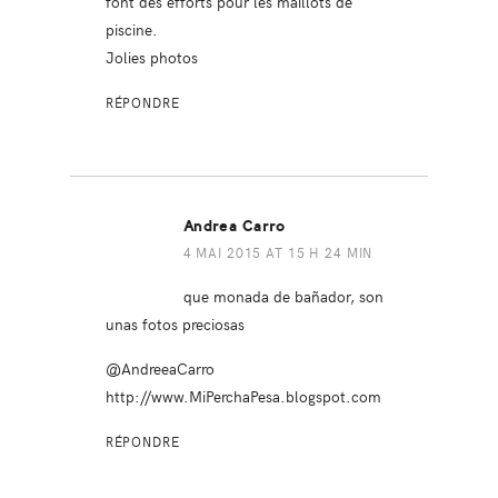
font des efforts pour les maillots de
piscine.
Jolies photos
RÉPONDRE
Andrea Carro
4 MAI 2015 AT 15 H 24 MIN
que monada de bañador, son
unas fotos preciosas
@AndreeaCarro
http://www.MiPerchaPesa.blogspot.com
RÉPONDRE