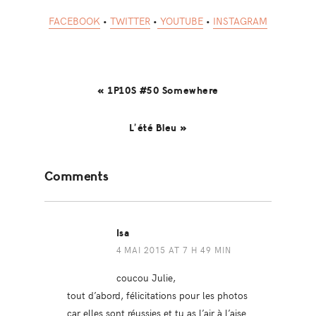
FACEBOOK
•
TWITTER
•
YOUTUBE
•
INSTAGRAM
« 1P10S #50 Somewhere
L’été Bleu »
Reader
Comments
Interactions
Isa
4 MAI 2015 AT 7 H 49 MIN
coucou Julie,
tout d’abord, félicitations pour les photos
car elles sont réussies et tu as l’air à l’aise