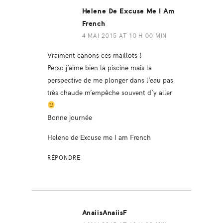
Helene De Excuse Me I Am
French
4 MAI 2015 AT 10 H 00 MIN
Vraiment canons ces maillots !
Perso j’aime bien la piscine mais la
perspective de me plonger dans l’eau pas
très chaude m’empêche souvent d’y aller
Bonne journée
Helene de Excuse me I am French
RÉPONDRE
AnaiisAnaiisF