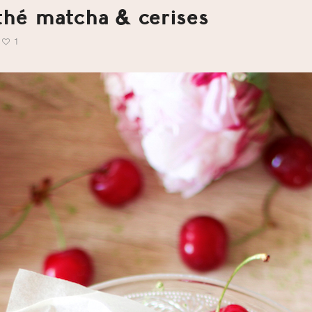
 thé matcha & cerises
1