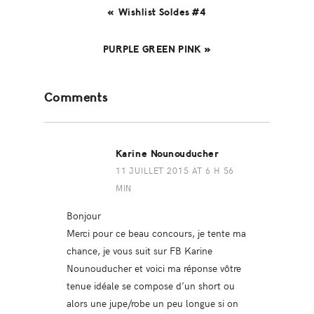
« Wishlist Soldes #4
PURPLE GREEN PINK »
Reader
Comments
Interactions
Karine Nounouducher
11 JUILLET 2015 AT 6 H 56
MIN
Bonjour
Merci pour ce beau concours, je tente ma
chance, je vous suit sur FB Karine
Nounouducher et voici ma réponse vôtre
tenue idéale se compose d’un short ou
alors une jupe/robe un peu longue si on