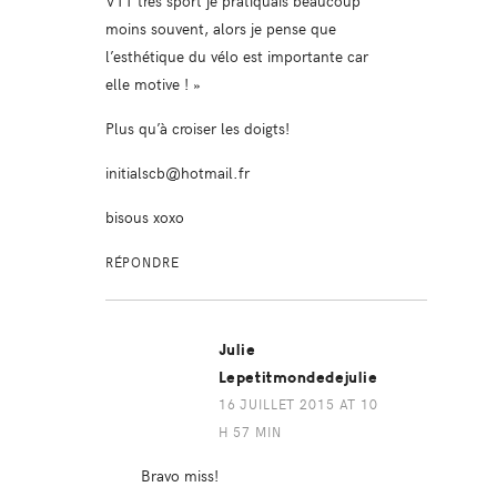
VTT très sport je pratiquais beaucoup
moins souvent, alors je pense que
l’esthétique du vélo est importante car
elle motive ! »
Plus qu’à croiser les doigts!
initialscb@hotmail.fr
bisous xoxo
RÉPONDRE
Julie
Lepetitmondedejulie
16 JUILLET 2015 AT 10
H 57 MIN
Bravo miss!