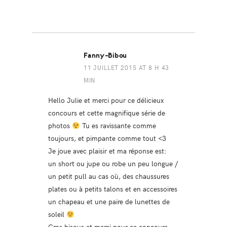
Fanny-Bibou
11 JUILLET 2015 AT 8 H 43
MIN
Hello Julie et merci pour ce délicieux
concours et cette magnifique série de
photos
Tu es ravissante comme
toujours, et pimpante comme tout <3
Je joue avec plaisir et ma réponse est:
un short ou jupe ou robe un peu longue /
un petit pull au cas où, des chaussures
plates ou à petits talons et en accessoires
un chapeau et une paire de lunettes de
soleil
Gros bisous et merci pour ce concours