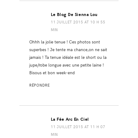
Le Blog De Sienna Lou
11 JUILLET 2015 AT 10 H 55
MIN
Ohhh la jolie tenue ! Ces photos sont
superbes ! Je tente ma chance,on ne sait
jamais ! Ta tenue idéale est le short ou la
jupe/robe longue avec une petite laine !
Bisous et bon week-end
RÉPONDRE
La Fée Arc En Ciel
11 JUILLET 2015 AT 11 H 07
MIN