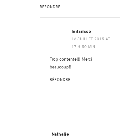
RÉPONDRE
Initialscb
16 JUILLET 2015 AT
17 H 50 MIN
Trop contente!!! Merci
beaucoup!!
RÉPONDRE
Nathalie