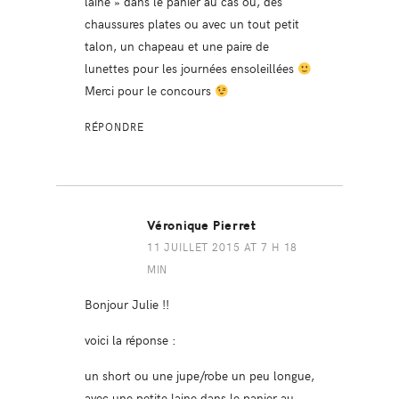
laine » dans le panier au cas où, des
chaussures plates ou avec un tout petit
talon, un chapeau et une paire de
lunettes pour les journées ensoleillées
Merci pour le concours
RÉPONDRE
Véronique Pierret
11 JUILLET 2015 AT 7 H 18
MIN
Bonjour Julie !!
voici la réponse :
un short ou une jupe/robe un peu longue,
avec une petite laine dans le panier au