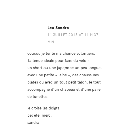
Leu Sandra
11 JUILLET 2015 AT 11 H 37
MIN
coucou je tente ma chance volontiers.
Ta tenue idéale pour faire du vélo :
un short ou une jupe/robe un peu longue,
avec une petite « laine », des chaussures
plates ou avec un tout petit talon, le tout
accompagné d’un chapeau et d’une paire
de lunettes.
je croise les doigts.
bel été, merci.
sandra