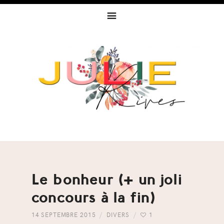
Skip
Skip
Skip
to
to
to
primary
content
footer
navigation
Le bonheur (+ un joli
concours à la fin)
14 SEPTEMBRE 2015
DIVERS
1