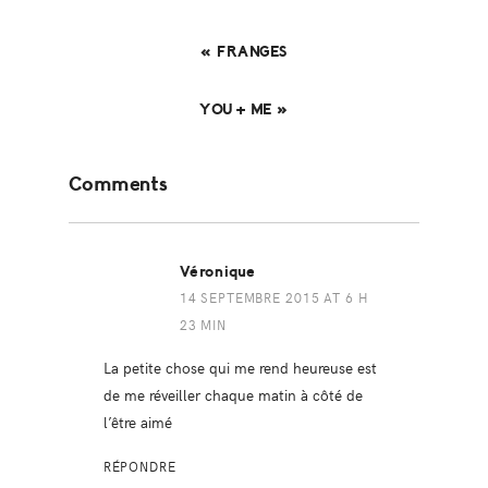
« FRANGES
YOU + ME »
Reader
Comments
Interactions
Véronique
14 SEPTEMBRE 2015 AT 6 H
23 MIN
La petite chose qui me rend heureuse est
de me réveiller chaque matin à côté de
l’être aimé
RÉPONDRE