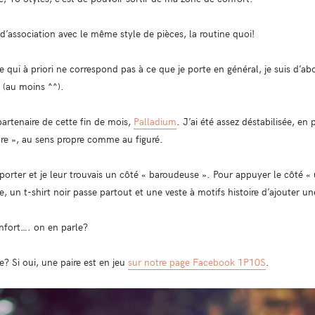
 d’association avec le même style de pièces, la routine quoi!
 qui à priori ne correspond pas à ce que je porte en général, je suis d’abo
(au moins ^^).
partenaire de cette fin de mois,
Palladium
. J’ai été assez déstabilisée, en 
ture », au sens propre comme au figuré.
orter et je leur trouvais un côté « baroudeuse ». Pour appuyer le côté « u
e, un t-shirt noir passe partout et une veste à motifs histoire d’ajouter un
nfort…. on en parle?
e? Si oui, une paire est en jeu
sur notre page Facebook 1P10S
.