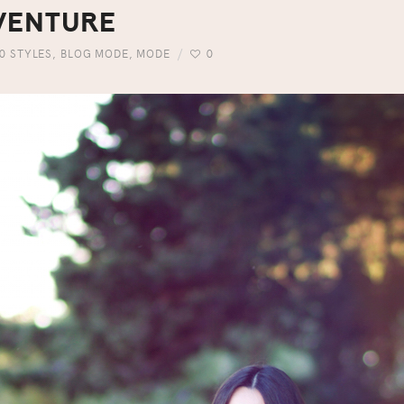
AVENTURE
0 STYLES
,
BLOG MODE
,
MODE
0