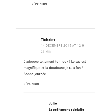
RÉPONDRE
Tiphaine
14 DÉCEMBRE 2015 AT 12 H
25 MIN
J’adooore tellement ton look ! Le sac est
magnifique et la doudoune je suis fan !
Bonne journée
RÉPONDRE
Julie
Lepetitmondedejulie