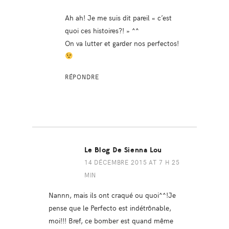
Ah ah! Je me suis dit pareil « c’est
quoi ces histoires?! » ^^
On va lutter et garder nos perfectos!
RÉPONDRE
Le Blog De Sienna Lou
14 DÉCEMBRE 2015 AT 7 H 25
MIN
Nannn, mais ils ont craqué ou quoi^^!Je
pense que le Perfecto est indétrônable,
moi!!! Bref, ce bomber est quand même