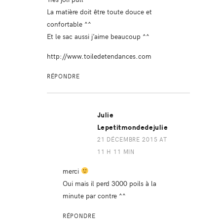
La matière doit être toute douce et
confortable ^^
Et le sac aussi j’aime beaucoup ^^
http://www.toiledetendances.com
RÉPONDRE
Julie
Lepetitmondedejulie
21 DÉCEMBRE 2015 AT
11 H 11 MIN
merci
Oui mais il perd 3000 poils à la
minute par contre ^^
RÉPONDRE