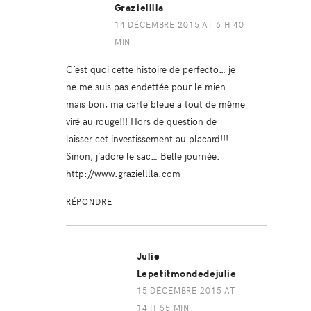
Grazielllla
14 DÉCEMBRE 2015 AT 6 H 40
MIN
C’est quoi cette histoire de perfecto… je
ne me suis pas endettée pour le mien…
mais bon, ma carte bleue a tout de même
viré au rouge!!! Hors de question de
laisser cet investissement au placard!!!
Sinon, j’adore le sac… Belle journée.
http://www.grazielllla.com
RÉPONDRE
Julie
Lepetitmondedejulie
15 DÉCEMBRE 2015 AT
14 H 55 MIN