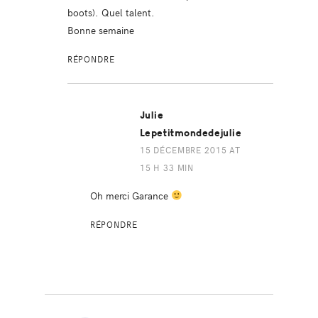
boots). Quel talent.
Bonne semaine
RÉPONDRE
Julie
Lepetitmondedejulie
15 DÉCEMBRE 2015 AT
15 H 33 MIN
Oh merci Garance
RÉPONDRE