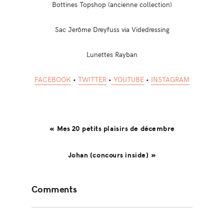
Bottines Topshop (ancienne collection)
Sac Jerôme Dreyfuss via Videdressing
Lunettes Rayban
FACEBOOK
•
TWITTER
•
YOUTUBE
•
INSTAGRAM
« Mes 20 petits plaisirs de décembre
Johan (concours inside) »
Reader
Comments
Interactions