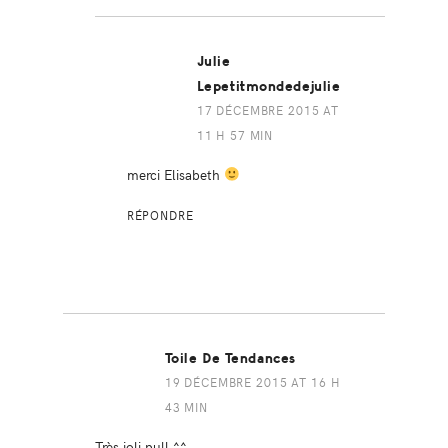
Julie
Lepetitmondedejulie
17 DÉCEMBRE 2015 AT
11 H 57 MIN
merci Elisabeth
RÉPONDRE
Toile De Tendances
19 DÉCEMBRE 2015 AT 16 H
43 MIN
Très joli pull ^^