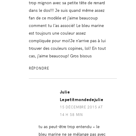
trop mignon avec sa petite tête de renard
dans le dos!!! Je suis quand même assez
fan de ce modèle et j’aime beaucoup
comment tu l’as associé! Le bleu marine
est toujours une couleur assez
compliquée pour moi!Je n’arrive pas à lui
trouver des couleurs copines, lol! En tout
cas, j’aime beaucoup! Gros bisous
RÉPONDRE
Julie
Lepetitmondedejulie
15 DÉCEMBRE 2015 AT
14 H 58 MIN
tu as peut-être trop entendu « le
bleu marine ne se mélange pas avec