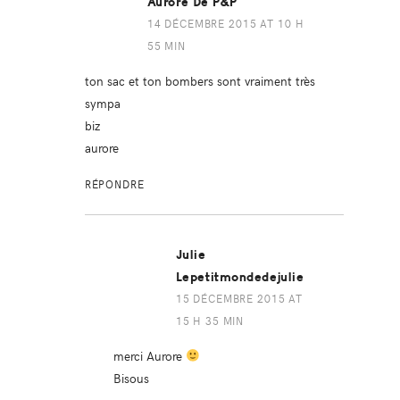
Aurore De P&P
14 DÉCEMBRE 2015 AT 10 H
55 MIN
ton sac et ton bombers sont vraiment très
sympa
biz
aurore
RÉPONDRE
Julie
Lepetitmondedejulie
15 DÉCEMBRE 2015 AT
15 H 35 MIN
merci Aurore
Bisous