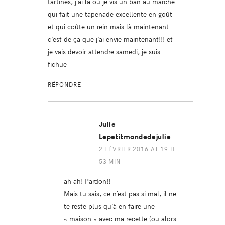
tartines, j’ai là où je vis un ban au marché
qui fait une tapenade excellente en goût
et qui coûte un rein mais là maintenant
c’est de ça que j’ai envie maintenant!!! et
je vais devoir attendre samedi, je suis
fichue
RÉPONDRE
Julie
Lepetitmondedejulie
2 FÉVRIER 2016 AT 19 H
53 MIN
ah ah! Pardon!!
Mais tu sais, ce n’est pas si mal, il ne
te reste plus qu’à en faire une
« maison » avec ma recette (ou alors