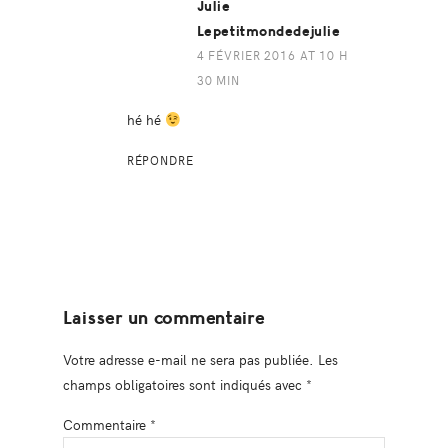
Julie
Lepetitmondedejulie
4 FÉVRIER 2016 AT 10 H
30 MIN
hé hé
RÉPONDRE
Laisser un commentaire
Votre adresse e-mail ne sera pas publiée.
Les
champs obligatoires sont indiqués avec
*
Commentaire
*