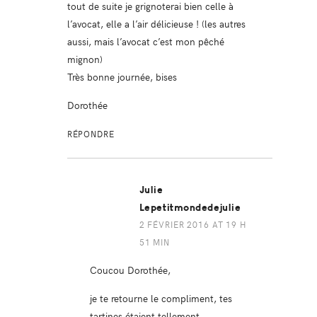
tout de suite je grignoterai bien celle à
l’avocat, elle a l’air délicieuse ! (les autres
aussi, mais l’avocat c’est mon pêché
mignon)
Très bonne journée, bises
Dorothée
RÉPONDRE
Julie
Lepetitmondedejulie
2 FÉVRIER 2016 AT 19 H
51 MIN
Coucou Dorothée,
je te retourne le compliment, tes
tartines étaient tellement