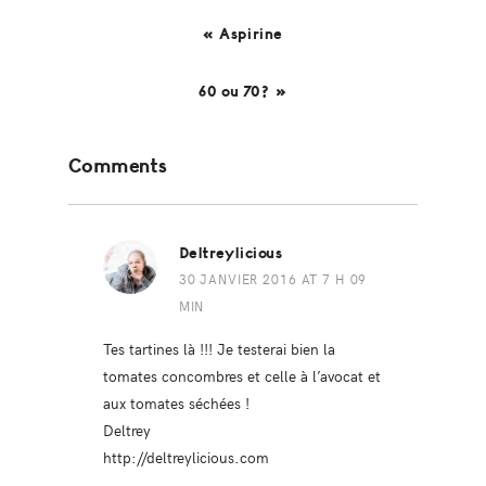
« Aspirine
60 ou 70? »
Reader
Comments
Interactions
Deltreylicious
30 JANVIER 2016 AT 7 H 09
MIN
Tes tartines là !!! Je testerai bien la
tomates concombres et celle à l’avocat et
aux tomates séchées !
Deltrey
http://deltreylicious.com