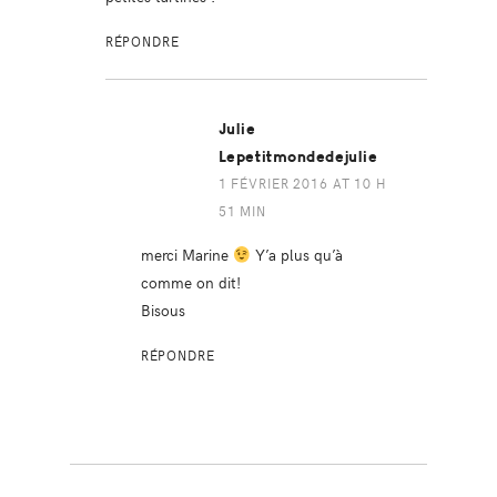
RÉPONDRE
Julie
Lepetitmondedejulie
1 FÉVRIER 2016 AT 10 H
51 MIN
merci Marine
Y’a plus qu’à
comme on dit!
Bisous
RÉPONDRE