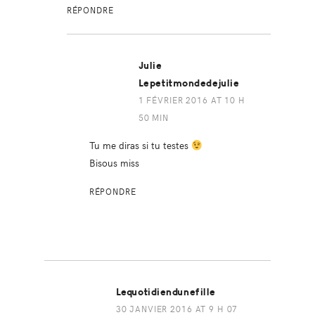
RÉPONDRE
Julie
Lepetitmondedejulie
1 FÉVRIER 2016 AT 10 H
50 MIN
Tu me diras si tu testes
Bisous miss
RÉPONDRE
Lequotidiendunefille
30 JANVIER 2016 AT 9 H 07