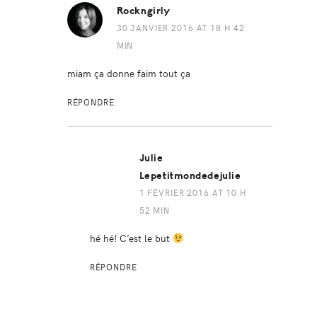
Rockngirly
30 JANVIER 2016 AT 18 H 42
MIN
miam ça donne faim tout ça
RÉPONDRE
Julie
Lepetitmondedejulie
1 FÉVRIER 2016 AT 10 H
52 MIN
hé hé! C’est le but
RÉPONDRE