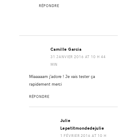
RÉPONDRE
Camille Garcia
31 JANVIER 2016 AT 10 H 44
MIN
Miaaaaam j’adore ! Je vais tester ça
rapidement merci
RÉPONDRE
Julie
Lepetitmondedejulie
1 FÉVRIER 2016 AT 10 H