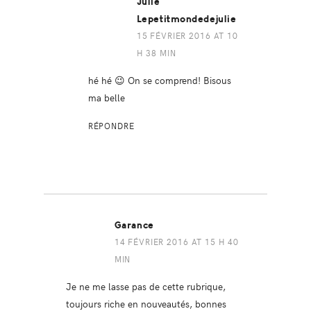
Julie
Lepetitmondedejulie
15 FÉVRIER 2016 AT 10
H 38 MIN
hé hé 😉 On se comprend! Bisous
ma belle
RÉPONDRE
Garance
14 FÉVRIER 2016 AT 15 H 40
MIN
Je ne me lasse pas de cette rubrique,
toujours riche en nouveautés, bonnes