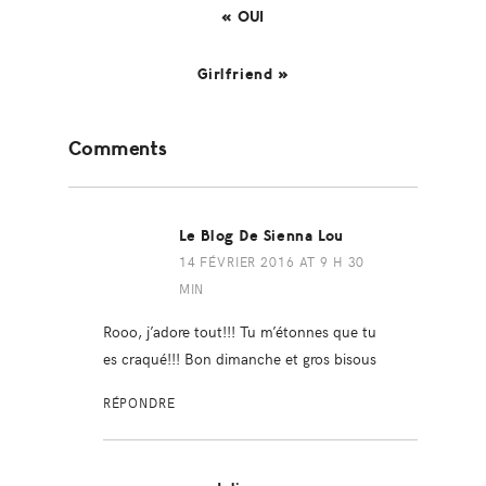
« OUI
Girlfriend »
Reader
Comments
Interactions
Le Blog De Sienna Lou
14 FÉVRIER 2016 AT 9 H 30
MIN
Rooo, j’adore tout!!! Tu m’étonnes que tu
es craqué!!! Bon dimanche et gros bisous
RÉPONDRE