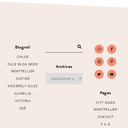
Footer
Blogroll
CHLOÉ
JULIE BLOG MODE
Archives
MONTPELLIER
Archives
JUSTINE
SINCERELY JULES
Pages
SLANELLE
VICTORIA
CITY GUIDE
ZOÉ
MONTPELLIER
CONTACT
F.A.Q