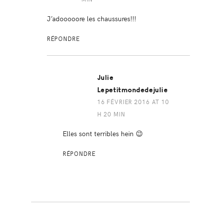
J’adooooore les chaussures!!!
RÉPONDRE
Julie
Lepetitmondedejulie
16 FÉVRIER 2016 AT 10
H 20 MIN
Elles sont terribles hein 😉
RÉPONDRE