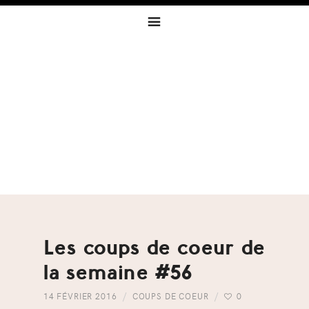
Skip
Skip
Skip
to
to
to
primary
content
footer
navigation
Les coups de coeur de
la semaine #56
14 FÉVRIER 2016
COUPS DE COEUR
0