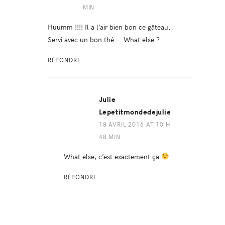
MIN
Huumm !!!! Il a l’air bien bon ce gâteau.
Servi avec un bon thé…. What else ?
RÉPONDRE
Julie
Lepetitmondedejulie
18 AVRIL 2016 AT 10 H
48 MIN
What else, c’est exactement ça
RÉPONDRE