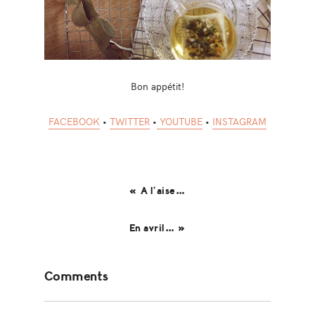
Bon appétit!
FACEBOOK
•
TWITTER
•
YOUTUBE
•
INSTAGRAM
« A l’aise…
En avril… »
Reader
Comments
Interactions