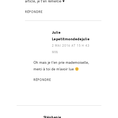
article, je t’en remercie ♥
RÉPONDRE
Julie
Lepetitmondedejulie
2 MAI 2016 AT 15 H 43
MIN
Oh mais je t’en prie mademoiselle,
merci à toi de m’avoir lue
RÉPONDRE
Stéphanie