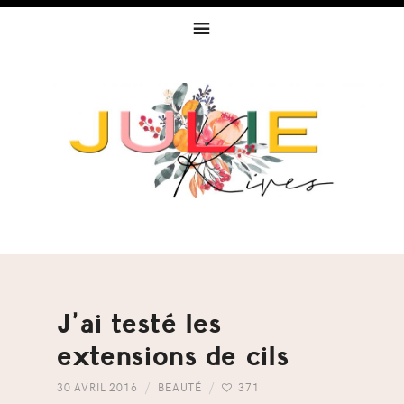
Skip
Skip
Skip
to
to
to
primary
content
footer
navigation
J’ai testé les
extensions de cils
30 AVRIL 2016
BEAUTÉ
371