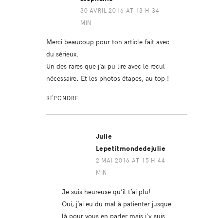
30 AVRIL 2016 AT 13 H 34
MIN
Merci beaucoup pour ton article fait avec
du sérieux.
Un des rares que j’ai pu lire avec le recul
nécessaire. Et les photos étapes, au top !
RÉPONDRE
Julie
Lepetitmondedejulie
2 MAI 2016 AT 15 H 44
MIN
Je suis heureuse qu’il t’ai plu!
Oui, j’ai eu du mal à patienter jusque
là pour vous en parler mais j’y suis