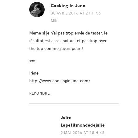
Cooking In June
30 AVRIL 2016 AT 21 H 56
MIN
Même si je n’ai pas trop envie de tester, le
résultat est assez naturel et pas trop over
the top comme j’avais peur !
xxx
Irène
http://www.cookinginjune.com/
RÉPONDRE
Julie
Lepetitmondedejulie
2 MAI 2016 AT 15 H 45