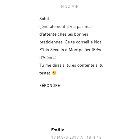
H 52 MIN
Salut,
généralement il y a pas mal
d’attente chez les bonnes
praticiennes. Je te conseille Nos
P’tits Secrets à Montpellier (Près
d’Arènes).
Tu me diras si tu es contente si tu
testes
RÉPONDRE
Emilie
17 MARS 2017 AT 18 H 18