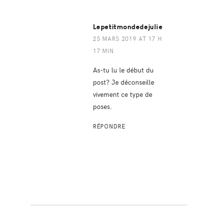
Lepetitmondedejulie
25 MARS 2019 AT 17 H
17 MIN
As-tu lu le début du
post? Je déconseille
vivement ce type de
poses.
RÉPONDRE