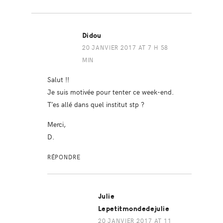
Didou
20 JANVIER 2017 AT 7 H 58
MIN
Salut !!
Je suis motivée pour tenter ce week-end.
T’es allé dans quel institut stp ?
Merci,
D.
RÉPONDRE
Julie
Lepetitmondedejulie
20 JANVIER 2017 AT 11