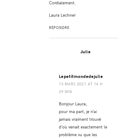
Cordialement.
Laura Lechner
RÉPONDRE
Julie
Lepetitmondedejulie
15 MARS 2021 AT 14 H
39 MIN
Bonjour Laura,
pour ma part, je n’ai
jamais vraiment trouvé
d’où venait exactement le
problème vu que les