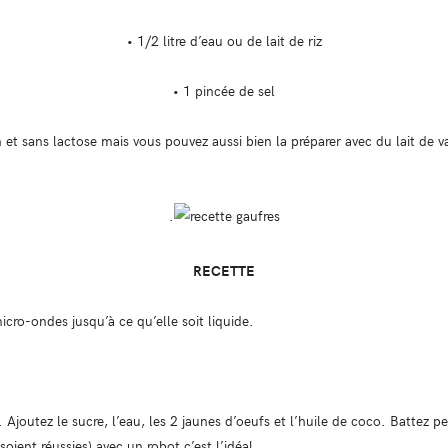
• 1/2 litre d’eau ou de lait de riz
• 1 pincée de sel
en et sans lactose mais vous pouvez aussi bien la préparer avec du lait de v
.
RECETTE
icro-ondes jusqu’à ce qu’elle soit liquide.
. Ajoutez le sucre, l’eau, les 2 jaunes d’oeufs et l’huile de coco. Battez
oient réussies) avec un robot c’est l’idéal.