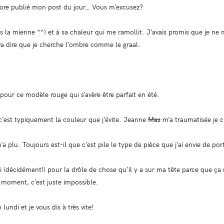
encore publié mon post du jour… Vous m’excusez?
 la mienne ^^) et à sa chaleur qui me ramollit. J’avais promis que je ne me
va dire que je cherche l’ombre comme le graal.
!
 pour ce modèle rouge qui s’avère être parfait en été.
c’est typiquement la couleur que j’évite. Jeanne
Mas
m’a traumatisée je cr
’a plu. Toujours est-il que c’est pile le type de pièce que j’ai envie de po
si (décidément!) pour la drôle de chose qu’il y a sur ma tête parce que ç
 moment, c’est juste impossible.
lundi et je vous dis à très vite!