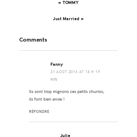
« TOMMY
Just Married »
Reader
Comments
Interactions
Fanny
31 AOÛT 2016 AT 14 H 19
MIN
Ils sont trop mignons ces petits churros,
ils font bien envie !
RÉPONDRE
Julie