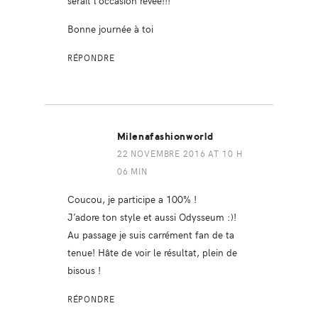
serait l’occasion rêvée!!!
Bonne journée à toi
RÉPONDRE
Milenafashionworld
22 NOVEMBRE 2016 AT 10 H
06 MIN
Coucou, je participe a 100% !
J’adore ton style et aussi Odysseum :)!
Au passage je suis carrément fan de ta
tenue! Hâte de voir le résultat, plein de
bisous !
RÉPONDRE