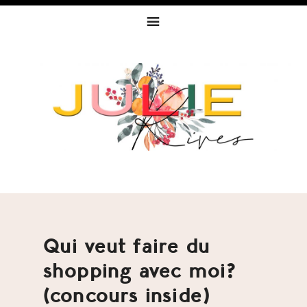
Skip
Skip
Skip
to
to
to
primary
content
footer
navigation
Qui veut faire du
shopping avec moi?
(concours inside)