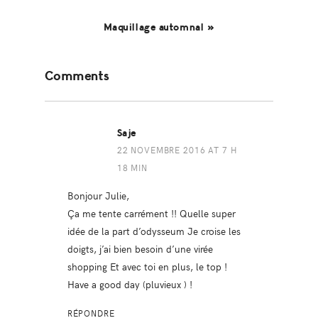
Maquillage automnal »
Reader
Comments
Interactions
Saje
22 NOVEMBRE 2016 AT 7 H
18 MIN
Bonjour Julie,
Ça me tente carrément !! Quelle super
idée de la part d’odysseum Je croise les
doigts, j’ai bien besoin d’une virée
shopping Et avec toi en plus, le top !
Have a good day (pluvieux ) !
RÉPONDRE