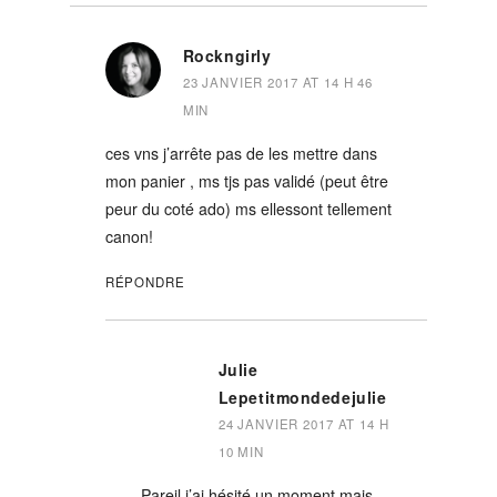
Rockngirly
23 JANVIER 2017 AT 14 H 46
MIN
ces vns j’arrête pas de les mettre dans
mon panier , ms tjs pas validé (peut être
peur du coté ado) ms ellessont tellement
canon!
RÉPONDRE
Julie
Lepetitmondedejulie
24 JANVIER 2017 AT 14 H
10 MIN
Pareil j’ai hésité un moment mais