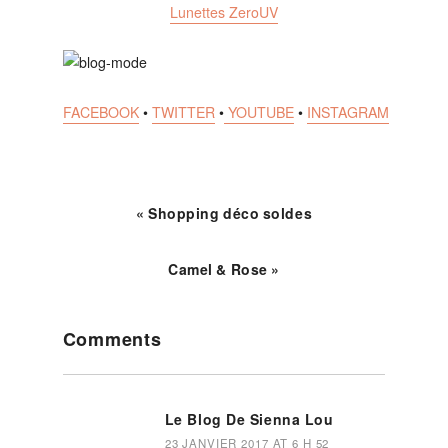
Lunettes ZeroUV
FACEBOOK
•
TWITTER
•
YOUTUBE
•
INSTAGRAM
« Shopping déco soldes
Camel & Rose »
Reader
Comments
Interactions
Le Blog De Sienna Lou
23 JANVIER 2017 AT 6 H 52