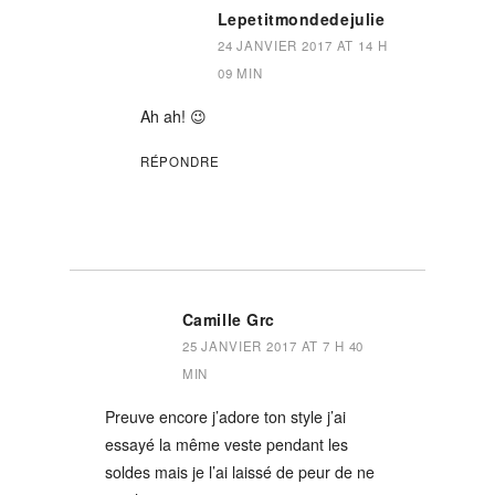
Lepetitmondedejulie
24 JANVIER 2017 AT 14 H
09 MIN
Ah ah! 😉
RÉPONDRE
Camille Grc
25 JANVIER 2017 AT 7 H 40
MIN
Preuve encore j’adore ton style j’ai
essayé la même veste pendant les
soldes mais je l’ai laissé de peur de ne