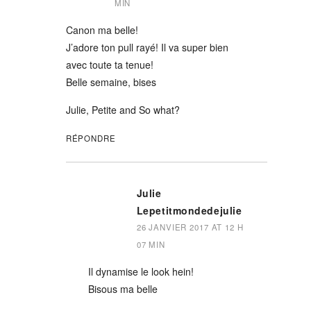
MIN
Canon ma belle!
J’adore ton pull rayé! Il va super bien
avec toute ta tenue!
Belle semaine, bises
Julie, Petite and So what?
RÉPONDRE
Julie
Lepetitmondedejulie
26 JANVIER 2017 AT 12 H
07 MIN
Il dynamise le look hein!
Bisous ma belle