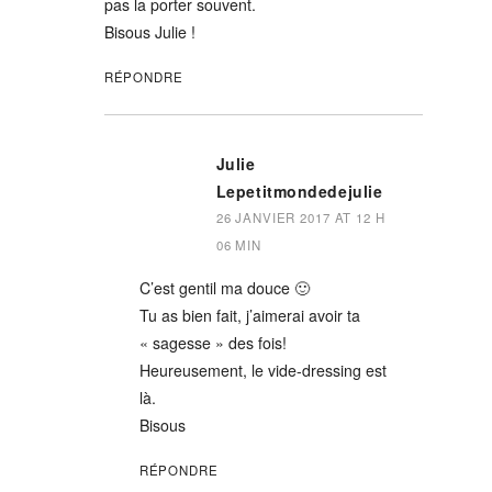
pas la porter souvent.
Bisous Julie !
RÉPONDRE
Julie
Lepetitmondedejulie
26 JANVIER 2017 AT 12 H
06 MIN
C’est gentil ma douce 🙂
Tu as bien fait, j’aimerai avoir ta
« sagesse » des fois!
Heureusement, le vide-dressing est
là.
Bisous
RÉPONDRE