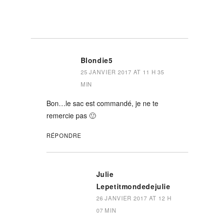
Blondie5
25 JANVIER 2017 AT 11 H 35
MIN
Bon…le sac est commandé, je ne te
remercie pas 🙂
RÉPONDRE
Julie
Lepetitmondedejulie
26 JANVIER 2017 AT 12 H
07 MIN