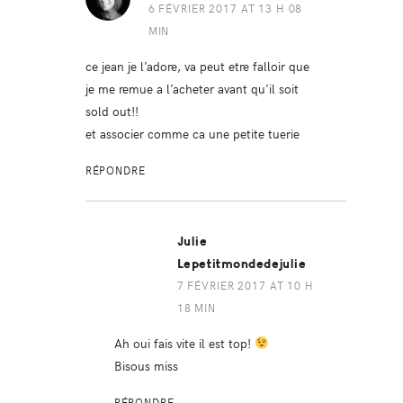
6 FÉVRIER 2017 AT 13 H 08
MIN
ce jean je l’adore, va peut etre falloir que
je me remue a l’acheter avant qu’il soit
sold out!!
et associer comme ca une petite tuerie
RÉPONDRE
Julie
Lepetitmondedejulie
7 FÉVRIER 2017 AT 10 H
18 MIN
Ah oui fais vite il est top!
Bisous miss
RÉPONDRE