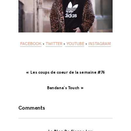
FACEBOOK
•
TWITTER
•
YOUTUBE
•
INSTAGRAM
« Les coups de coeur de la semaine #76
Bandana’s Touch »
Reader
Comments
Interactions