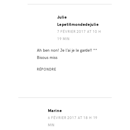
Julie
Lepetitmondedejulie
7 FÉVRIER 2017 AT 10 H
19 MIN
Ah ben non! Je l’ai je le garde!! ^^
Bisous miss
RÉPONDRE
Marine
6 FÉVRIER 2017 AT 18 H 19
MIN