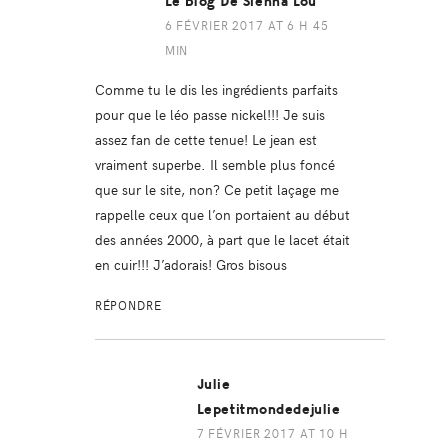
Le Blog De Sienna Lou
6 FÉVRIER 2017 AT 6 H 45
MIN
Comme tu le dis les ingrédients parfaits
pour que le léo passe nickel!!! Je suis
assez fan de cette tenue! Le jean est
vraiment superbe. Il semble plus foncé
que sur le site, non? Ce petit laçage me
rappelle ceux que l’on portaient au début
des années 2000, à part que le lacet était
en cuir!!! J’adorais! Gros bisous
RÉPONDRE
Julie
Lepetitmondedejulie
7 FÉVRIER 2017 AT 10 H