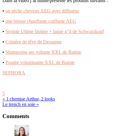
Dans la vidéo j’ai utilisé/présenté les produits suivants :
•
un sèche cheveux AEG avec diffuseur
•
une brosse chauffante coiffante AEG
•
Styliste Ultime biotine + laque n°4 de Schwarzkopf
•
Crinière de rêve de Dessange
•
Shampoing sec volume XXL de Batiste
•
Poudre volumisante XXL de Batiste
SEPHORA
5
« 1 chemise Arthur, 2 looks
Le trench en soie »
Reader
Comments
Interactions