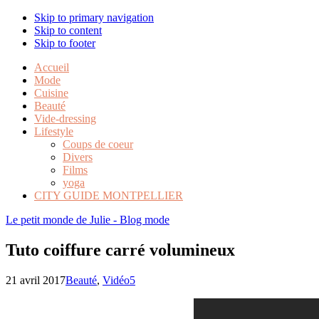
Skip to primary navigation
Skip to content
Skip to footer
Accueil
Mode
Cuisine
Beauté
Vide-dressing
Lifestyle
Coups de coeur
Divers
Films
yoga
CITY GUIDE MONTPELLIER
Le petit monde de Julie - Blog mode
Tuto coiffure carré volumineux
21 avril 2017
Beauté
,
Vidéo
5