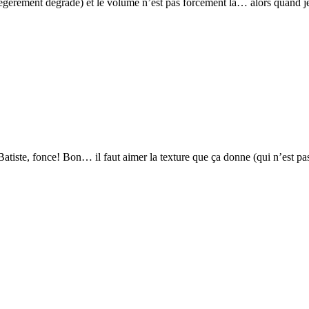
èrement dégradé) et le volume n’est pas forcément la… alors quand je pe
iste, fonce! Bon… il faut aimer la texture que ça donne (qui n’est pas f