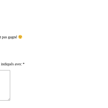
st pas gagné
t indiqués avec
*