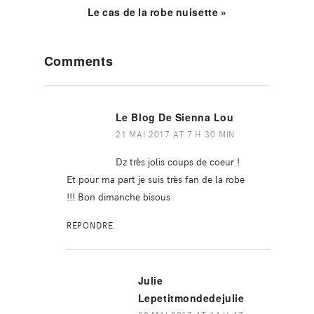
Le cas de la robe nuisette »
Reader
Comments
Interactions
Le Blog De Sienna Lou
21 MAI 2017 AT 7 H 30 MIN
Dz très jolis coups de coeur !
Et pour ma part je suis très fan de la robe
!!! Bon dimanche bisous
RÉPONDRE
Julie
Lepetitmondedejulie