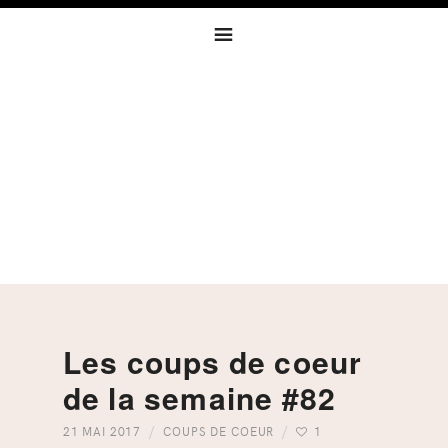
Skip
Skip
Skip
to
to
to
primary
content
footer
navigation
Les coups de coeur
de la semaine #82
21 MAI 2017
COUPS DE COEUR
1