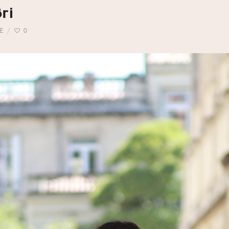
ri
E
0