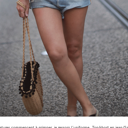
tures commencent à grimper, je ressors l’uniforme. Top/short en jean/S