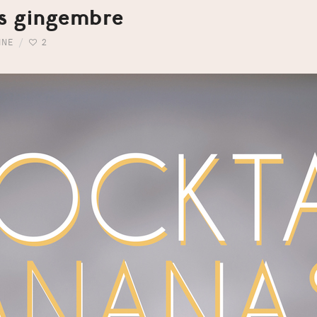
as gingembre
INE
2