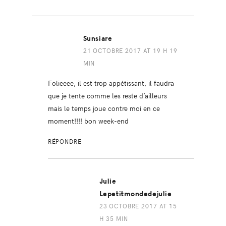
Sunsiare
21 OCTOBRE 2017 AT 19 H 19
MIN
Folieeee, il est trop appétissant, il faudra
que je tente comme les reste d’ailleurs
mais le temps joue contre moi en ce
moment!!!! bon week-end
RÉPONDRE
Julie
Lepetitmondedejulie
23 OCTOBRE 2017 AT 15
H 35 MIN