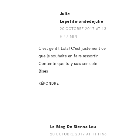
Julie
Lepetitmondedejulie
20 OCTOBRE 2017 AT 13
H 47 MIN
C’est gentil Lola! C’est justement ce
que je souhaite en faire ressortir.
Contente que tu y sois sensible.
Bises
RÉPONDRE
Le Blog De Sienna Lou
20 OCTOBRE 2017 AT 11 H 56