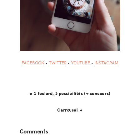
FACEBOOK
•
TWITTER
•
YOUTUBE
•
INSTAGRAM
« 1 foulard, 3 possibilités (+ concours)
Carrousel »
Reader
Comments
Interactions