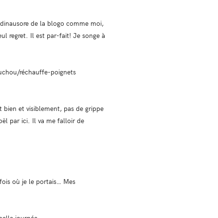
un dinausore de la blogo comme moi,
l regret. Il est par-fait! Je songe à
chouchou/réchauffe-poignets
t bien et visiblement, pas de grippe
l par ici. Il va me falloir de
ois où je le portais… Mes
belle journée.