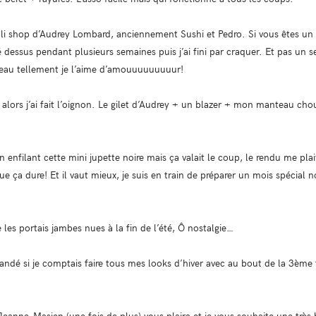
le joli shop d’Audrey Lombard, anciennement Sushi et Pedro. Si vous êtes 
dessus pendant plusieurs semaines puis j’ai fini par craquer. Et pas un seu
peau tellement je l’aime d’amouuuuuuuuur!
uet alors j’ai fait l’oignon. Le gilet d’Audrey + un blazer + mon manteau 
 enfilant cette mini jupette noire mais ça valait le coup, le rendu me plai
e ça dure! Et il vaut mieux, je suis en train de préparer un mois spécial noë
 les portais jambes nues à la fin de l’été, Ô nostalgie…
é si je comptais faire tous mes looks d’hiver avec au bout de la 3ème f
eanne-Masien (une fois de plus) vous plaira et je vous souhaite une très 