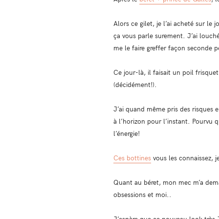
Alors ce gilet, je l’ai acheté sur 
ça vous parle surement. J’ai louché 
me le faire greffer façon seconde 
Ce jour-là, il faisait un poil frisq
(décidément!).
J’ai quand même pris des risques en
à l’horizon pour l’instant. Pourvu qu
l’énergie!
Ces bottines
vous les connaissez, je
Quant au béret, mon mec m’a demand
obsessions et moi..
J’espère que ce nouveau look très J