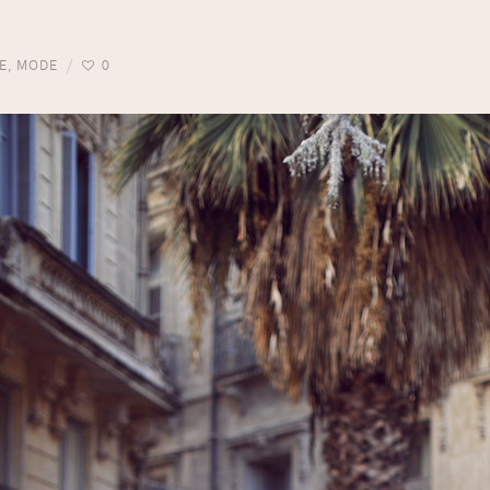
E
,
MODE
0