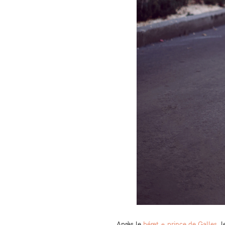
Après le
béret + prince de Galles
, 