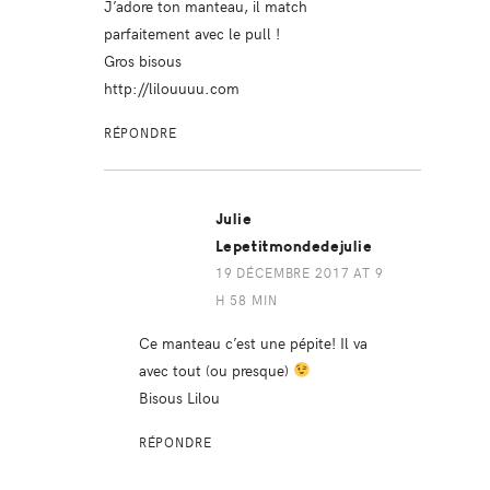
J’adore ton manteau, il match
parfaitement avec le pull !
Gros bisous
http://lilouuuu.com
RÉPONDRE
Julie
Lepetitmondedejulie
19 DÉCEMBRE 2017 AT 9
H 58 MIN
Ce manteau c’est une pépite! Il va
avec tout (ou presque)
Bisous Lilou
RÉPONDRE