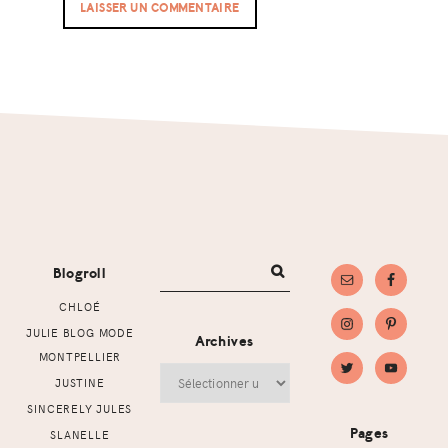
Footer
Blogroll
CHLOÉ
JULIE BLOG MODE
Archives
MONTPELLIER
Archives
JUSTINE
SINCERELY JULES
Pages
SLANELLE