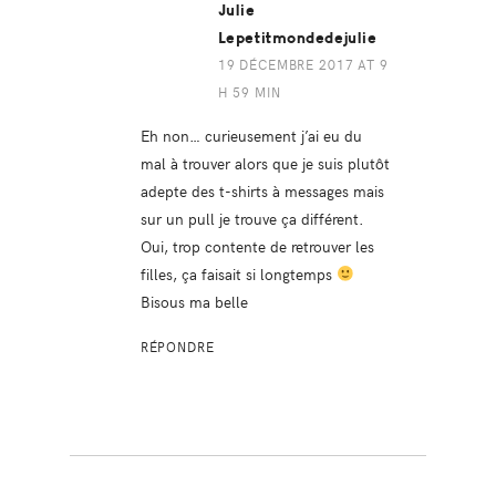
Julie
Lepetitmondedejulie
19 DÉCEMBRE 2017 AT 9
H 59 MIN
Eh non… curieusement j’ai eu du
mal à trouver alors que je suis plutôt
adepte des t-shirts à messages mais
sur un pull je trouve ça différent.
Oui, trop contente de retrouver les
filles, ça faisait si longtemps
Bisous ma belle
RÉPONDRE