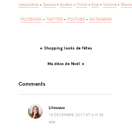
Léopoldine
•
Jessica
•
Aurélie
•
Chloé
•
Elza
•
Victoria
•
Marin
FACEBOOK
•
TWITTER
•
YOUTUBE
•
INSTAGRAM
« Shopping looks de fêtes
Ma déco de Noël »
Reader
Comments
Interactions
Lilouuuu
18 DÉCEMBRE 2017 AT 6 H 28
MIN