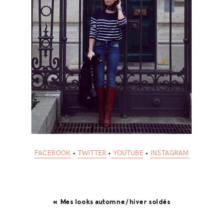
FACEBOOK
•
TWITTER
•
YOUTUBE
•
INSTAGRAM
« Mes looks automne/hiver soldés