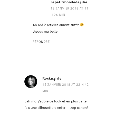
Lepetitmondedejulie
18 JANVIER 2018 AT 11
H 26 MIN
Ah ah! 2 articles auront suffit
Bisous ma belle
RÉPONDRE
Rockngirly
15 JANVIER 2018 AT 22 H 42
MIN
bah moi j’adore ce look et en plus ca te
fais une silhouette d’enfer!!! trop canon!