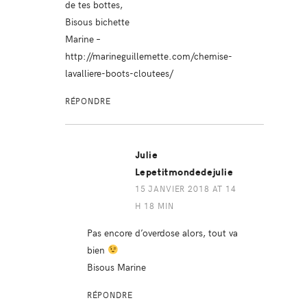
de tes bottes,
Bisous bichette
Marine –
http://marineguillemette.com/chemise-
lavalliere-boots-cloutees/
RÉPONDRE
Julie
Lepetitmondedejulie
15 JANVIER 2018 AT 14
H 18 MIN
Pas encore d’overdose alors, tout va
bien
Bisous Marine
RÉPONDRE