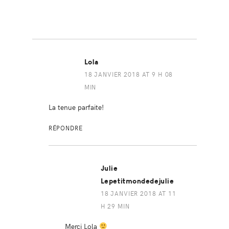
Lola
18 JANVIER 2018 AT 9 H 08
MIN
La tenue parfaite!
RÉPONDRE
Julie
Lepetitmondedejulie
18 JANVIER 2018 AT 11
H 29 MIN
Merci Lola