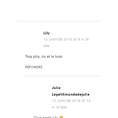
Lily
15 JANVIER 2018 AT 8 H 39
MIN
Trop jolis, toi et le look.
RÉPONDRE
Julie
Lepetitmondedejulie
15 JANVIER 2018 AT 14
H 18 MIN
C’est gentil Lily