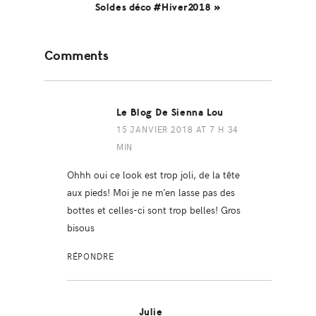
Soldes déco #Hiver2018 »
Reader
Comments
Interactions
Le Blog De Sienna Lou
15 JANVIER 2018 AT 7 H 34
MIN
Ohhh oui ce look est trop joli, de la tête
aux pieds! Moi je ne m’en lasse pas des
bottes et celles-ci sont trop belles! Gros
bisous
RÉPONDRE
Julie