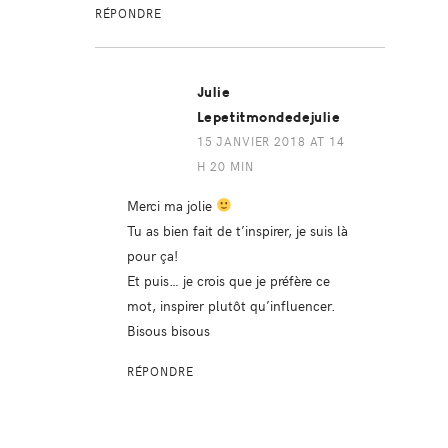
RÉPONDRE
Julie
Lepetitmondedejulie
15 JANVIER 2018 AT 14
H 20 MIN
Merci ma jolie
Tu as bien fait de t’inspirer, je suis là
pour ça!
Et puis… je crois que je préfère ce
mot, inspirer plutôt qu’influencer.
Bisous bisous
RÉPONDRE