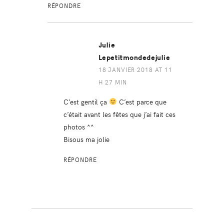
RÉPONDRE
Julie
Lepetitmondedejulie
18 JANVIER 2018 AT 11
H 27 MIN
C’est gentil ça
C’est parce que
c’était avant les fêtes que j’ai fait ces
photos ^^
Bisous ma jolie
RÉPONDRE