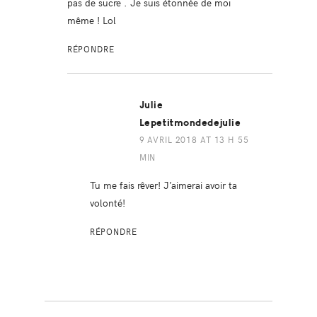
pas de sucre . Je suis étonnée de moi
même ! Lol
RÉPONDRE
Julie
Lepetitmondedejulie
9 AVRIL 2018 AT 13 H 55
MIN
Tu me fais rêver! J’aimerai avoir ta
volonté!
RÉPONDRE