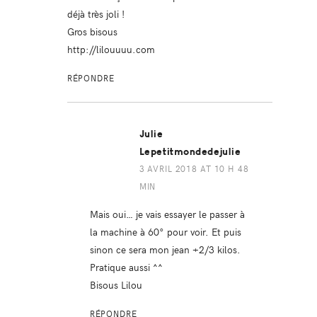
déjà très joli !
Gros bisous
http://lilouuuu.com
RÉPONDRE
Julie
Lepetitmondedejulie
3 AVRIL 2018 AT 10 H 48
MIN
Mais oui… je vais essayer le passer à
la machine à 60° pour voir. Et puis
sinon ce sera mon jean +2/3 kilos.
Pratique aussi ^^
Bisous Lilou
RÉPONDRE