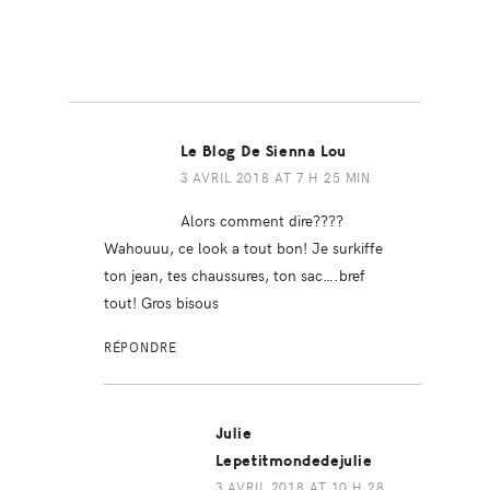
Le Blog De Sienna Lou
3 AVRIL 2018 AT 7 H 25 MIN
Alors comment dire????
Wahouuu, ce look a tout bon! Je surkiffe
ton jean, tes chaussures, ton sac….bref
tout! Gros bisous
RÉPONDRE
Julie
Lepetitmondedejulie
3 AVRIL 2018 AT 10 H 28