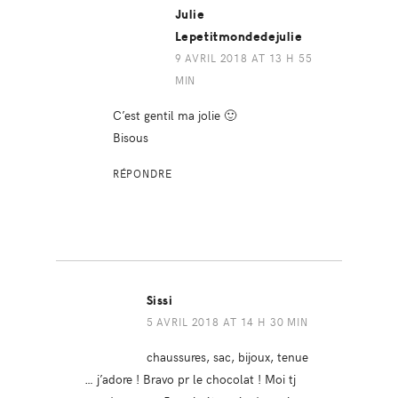
Julie
Lepetitmondedejulie
9 AVRIL 2018 AT 13 H 55
MIN
C’est gentil ma jolie 🙂
Bisous
RÉPONDRE
Sissi
5 AVRIL 2018 AT 14 H 30 MIN
chaussures, sac, bijoux, tenue
… j’adore ! Bravo pr le chocolat ! Moi tj