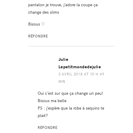
pantalon je trouve, j’adore la coupe ça
change des slims
Bisous ♡
RÉPONDRE
Julie
Lepetitmondedejulie
3 AVRIL 2018 AT 10 H 49
MIN
Oui c’est sur que ça change un peu!
Bisous ma belle
PS : j’espère que la robe à sequins te
plait?
RÉPONDRE