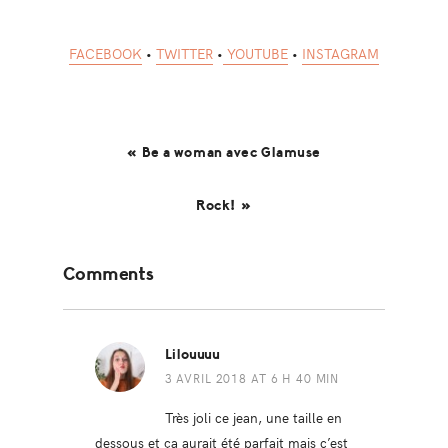
FACEBOOK
•
TWITTER
•
YOUTUBE
•
INSTAGRAM
« Be a woman avec Glamuse
Rock! »
Reader
Comments
Interactions
Lilouuuu
3 AVRIL 2018 AT 6 H 40 MIN
Très joli ce jean, une taille en
dessous et ça aurait été parfait mais c’est