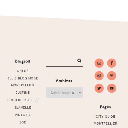
Footer
Blogroll
CHLOÉ
JULIE BLOG MODE
Archives
MONTPELLIER
Archives
JUSTINE
SINCERELY JULES
Pages
SLANELLE
VICTORIA
CITY GUIDE
ZOÉ
MONTPELLIER