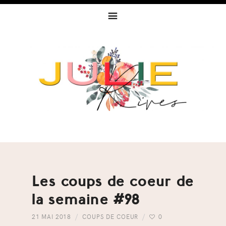
Skip
Skip
Skip
to
to
to
primary
content
footer
navigation
Les coups de coeur de
la semaine #98
21 MAI 2018
COUPS DE COEUR
0