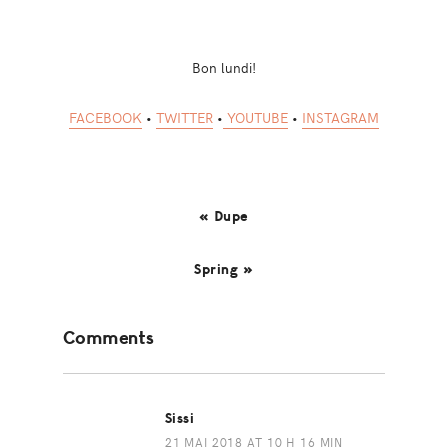
Bon lundi!
FACEBOOK
•
TWITTER
•
YOUTUBE
•
INSTAGRAM
« Dupe
Spring »
Reader
Comments
Interactions
Sissi
21 MAI 2018 AT 10 H 16 MIN