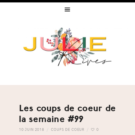
Skip
Skip
Skip
to
to
to
primary
content
footer
navigation
Les coups de coeur de
la semaine #99
10 JUIN 2018
COUPS DE COEUR
0