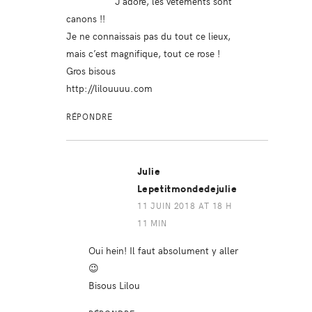
J’adore, les vêtements sont
canons !!
Je ne connaissais pas du tout ce lieux,
mais c’est magnifique, tout ce rose !
Gros bisous
http://lilouuuu.com
RÉPONDRE
Julie
Lepetitmondedejulie
11 JUIN 2018 AT 18 H
11 MIN
Oui hein! Il faut absolument y aller
😉
Bisous Lilou