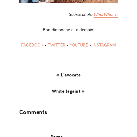
Source photo
WhatWhat.fr
Bon dimanche et à demain!
FACEBOOK
•
TWITTER
•
YOUTUBE
•
INSTAGRAM
« L’avocate
White (again) »
Reader
Comments
Interactions
Douns